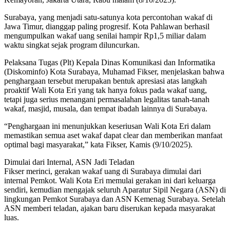
Surabaya, yang menjadi satu-satunya kota percontohan wakaf di
Jawa Timur, dianggap paling progresif. Kota Pahlawan berhasil
mengumpulkan wakaf uang senilai hampir Rp1,5 miliar dalam
waktu singkat sejak program diluncurkan.
Pelaksana Tugas (Plt) Kepala Dinas Komunikasi dan Informatika
(Diskominfo) Kota Surabaya, Muhamad Fikser, menjelaskan bahwa
penghargaan tersebut merupakan bentuk apresiasi atas langkah
proaktif Wali Kota Eri yang tak hanya fokus pada wakaf uang,
tetapi juga serius menangani permasalahan legalitas tanah-tanah
wakaf, masjid, musala, dan tempat ibadah lainnya di Surabaya.
“Penghargaan ini menunjukkan keseriusan Wali Kota Eri dalam
memastikan semua aset wakaf dapat clear dan memberikan manfaat
optimal bagi masyarakat,” kata Fikser, Kamis (9/10/2025).
Dimulai dari Internal, ASN Jadi Teladan
Fikser merinci, gerakan wakaf uang di Surabaya dimulai dari
internal Pemkot. Wali Kota Eri memulai gerakan ini dari keluarga
sendiri, kemudian mengajak seluruh Aparatur Sipil Negara (ASN) di
lingkungan Pemkot Surabaya dan ASN Kemenag Surabaya. Setelah
ASN memberi teladan, ajakan baru diserukan kepada masyarakat
luas.