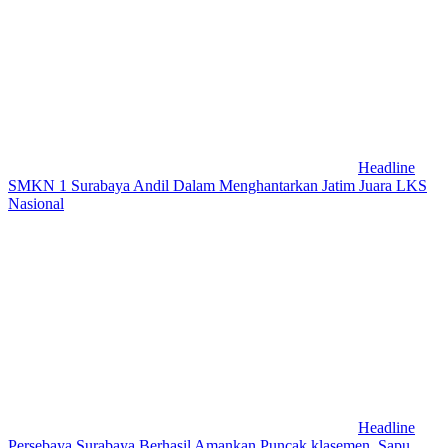
Headline
SMKN 1 Surabaya Andil Dalam Menghantarkan Jatim Juara LKS
Nasional
Headline
Persebaya Surabaya Berhasil Amankan Puncak klasemen, Sapu