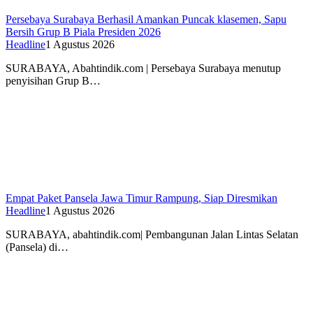
Persebaya Surabaya Berhasil Amankan Puncak klasemen, Sapu
Bersih Grup B Piala Presiden 2026
Headline
1 Agustus 2026
SURABAYA, Abahtindik.com | Persebaya Surabaya menutup
penyisihan Grup B…
Empat Paket Pansela Jawa Timur Rampung, Siap Diresmikan
Headline
1 Agustus 2026
SURABAYA, abahtindik.com| Pembangunan Jalan Lintas Selatan
(Pansela) di…