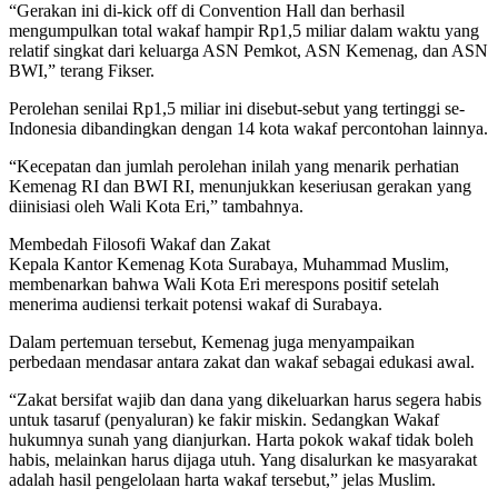
“Gerakan ini di-kick off di Convention Hall dan berhasil
mengumpulkan total wakaf hampir Rp1,5 miliar dalam waktu yang
relatif singkat dari keluarga ASN Pemkot, ASN Kemenag, dan ASN
BWI,” terang Fikser.
Perolehan senilai Rp1,5 miliar ini disebut-sebut yang tertinggi se-
Indonesia dibandingkan dengan 14 kota wakaf percontohan lainnya.
“Kecepatan dan jumlah perolehan inilah yang menarik perhatian
Kemenag RI dan BWI RI, menunjukkan keseriusan gerakan yang
diinisiasi oleh Wali Kota Eri,” tambahnya.
Membedah Filosofi Wakaf dan Zakat
Kepala Kantor Kemenag Kota Surabaya, Muhammad Muslim,
membenarkan bahwa Wali Kota Eri merespons positif setelah
menerima audiensi terkait potensi wakaf di Surabaya.
Dalam pertemuan tersebut, Kemenag juga menyampaikan
perbedaan mendasar antara zakat dan wakaf sebagai edukasi awal.
“Zakat bersifat wajib dan dana yang dikeluarkan harus segera habis
untuk tasaruf (penyaluran) ke fakir miskin. Sedangkan Wakaf
hukumnya sunah yang dianjurkan. Harta pokok wakaf tidak boleh
habis, melainkan harus dijaga utuh. Yang disalurkan ke masyarakat
adalah hasil pengelolaan harta wakaf tersebut,” jelas Muslim.