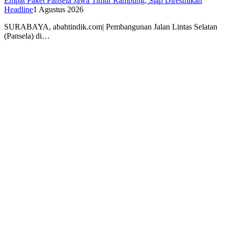
Empat Paket Pansela Jawa Timur Rampung, Siap Diresmikan
Headline
1 Agustus 2026
SURABAYA, abahtindik.com| Pembangunan Jalan Lintas Selatan
(Pansela) di…