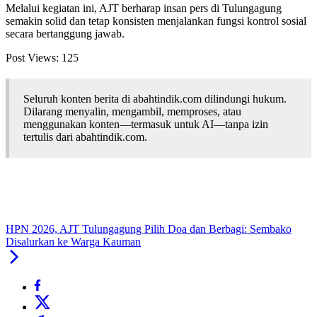
Melalui kegiatan ini, AJT berharap insan pers di Tulungagung
semakin solid dan tetap konsisten menjalankan fungsi kontrol sosial
secara bertanggung jawab.
Post Views:
125
Seluruh konten berita di abahtindik.com dilindungi hukum.
Dilarang menyalin, mengambil, memproses, atau
menggunakan konten—termasuk untuk AI—tanpa izin
tertulis dari abahtindik.com.
HPN 2026, AJT Tulungagung Pilih Doa dan Berbagi: Sembako
Disalurkan ke Warga Kauman