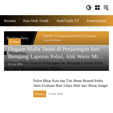
Langsung
ke
konten
Beranda
Kata Abah Tindik
AbahTindik TV
Pemerintahan
men Wujudkan
SMAN 13 Surabaya Bekali Siswa Wawasan
Breaking News
Kependudukan
Headline
Dugaan Mafia Tanah di Penjaringan Sari
Peristiwa
Berujung Laporan Polisi, Ahli Waris Minta
Perlindungan Hukum
29 Juli 2026
Polres Blitar Kota dan Tim Jibom Brimob Polda
Jatim Evakuasi Bom Udara Aktif dari Aliran Sungai
Peristiwa
13 Juli 2026