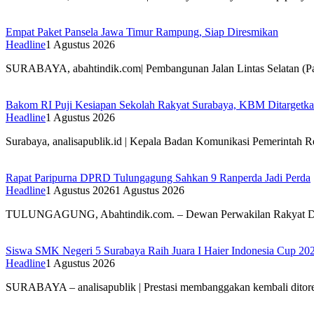
Empat Paket Pansela Jawa Timur Rampung, Siap Diresmikan
Headline
1 Agustus 2026
SURABAYA, abahtindik.com| Pembangunan Jalan Lintas Selatan (P
Bakom RI Puji Kesiapan Sekolah Rakyat Surabaya, KBM Ditargetka
Headline
1 Agustus 2026
Surabaya, analisapublik.id | Kepala Badan Komunikasi Pemerintah 
Rapat Paripurna DPRD Tulungagung Sahkan 9 Ranperda Jadi Perda
Headline
1 Agustus 2026
1 Agustus 2026
TULUNGAGUNG, Abahtindik.com. – Dewan Perwakilan Rakyat 
Siswa SMK Negeri 5 Surabaya Raih Juara I Haier Indonesia Cup 20
Headline
1 Agustus 2026
SURABAYA – analisapublik | Prestasi membanggakan kembali dito