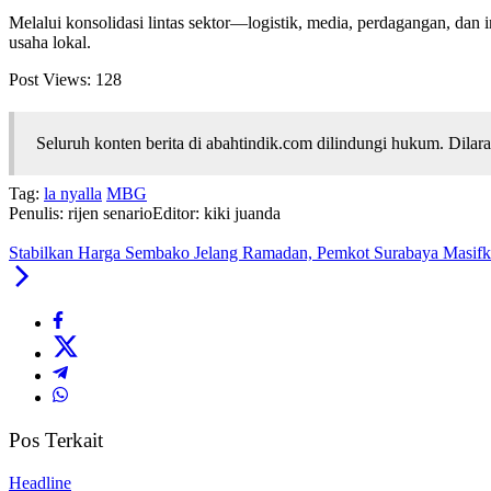
Melalui konsolidasi lintas sektor—logistik, media, perdagangan, d
usaha lokal.
Post Views:
128
Seluruh konten berita di abahtindik.com dilindungi hukum. Dil
Tag:
la nyalla
MBG
Penulis: rijen senario
Editor: kiki juanda
Stabilkan Harga Sembako Jelang Ramadan, Pemkot Surabaya Masif
Pos Terkait
Headline