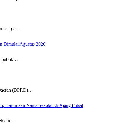
ansela) di…
n Dimulai Agustus 2026
Republik…
Daerah (DPRD)…
26, Harumkan Nama Sekolah di Ajang Futsal
rehkan…