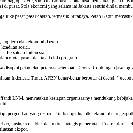
r, daging, sayur, sampai distribusi, semua bisa melibatkan pelaku usah
 di pusat. Pola ekonomi yang selama ini Jakarta-sentris dinilai membua
galir ke pasar-pasar daerah, termasuk Surabaya. Peran Kadin memasti
sung terhadap ekonomi daerah.
keadilan sosial.
si Persatuan Indonesia.
am rantai pasok dan tata kelola program.
suplai petani dan peternak setempat. Termasuk dukungan jasa logisti
 bahkan Indonesia Timur. APBN benar-benar berputar di daerah,” ucapny
ffandi LNM, menyatakan kesiapan organisasinya mendukung kebijakan
atif.
tapi pergerakan yang responsif terhadap dinamika ekonomi dan geopolit
er, business enabler, dan mitra strategis pemerintah. Enam prioritas
erluasan ekspor.