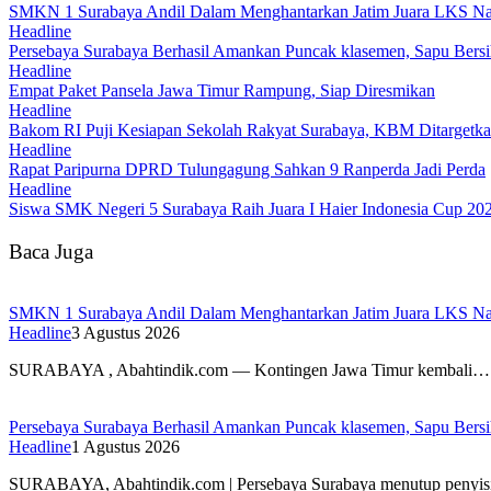
SMKN 1 Surabaya Andil Dalam Menghantarkan Jatim Juara LKS Na
Headline
Persebaya Surabaya Berhasil Amankan Puncak klasemen, Sapu Bersi
Headline
Empat Paket Pansela Jawa Timur Rampung, Siap Diresmikan
Headline
Bakom RI Puji Kesiapan Sekolah Rakyat Surabaya, KBM Ditargetka
Headline
Rapat Paripurna DPRD Tulungagung Sahkan 9 Ranperda Jadi Perda
Headline
Siswa SMK Negeri 5 Surabaya Raih Juara I Haier Indonesia Cup 20
Baca Juga
SMKN 1 Surabaya Andil Dalam Menghantarkan Jatim Juara LKS Na
Headline
3 Agustus 2026
SURABAYA , Abahtindik.com — Kontingen Jawa Timur kembali…
Persebaya Surabaya Berhasil Amankan Puncak klasemen, Sapu Bersi
Headline
1 Agustus 2026
SURABAYA, Abahtindik.com | Persebaya Surabaya menutup penyi