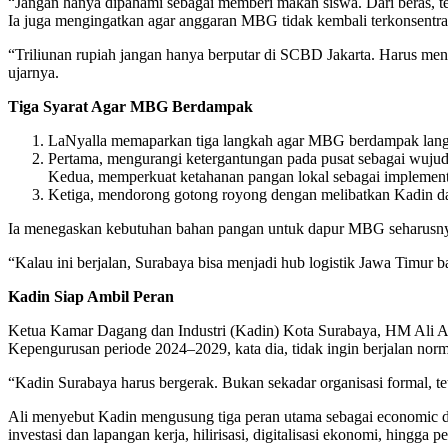
“Jangan hanya dipahami sebagai memberi makan siswa. Dari beras, telu
Ia juga mengingatkan agar anggaran MBG tidak kembali terkonsentrasi
“Triliunan rupiah jangan hanya berputar di SCBD Jakarta. Harus men
ujarnya.
Tiga Syarat Agar MBG Berdampak
LaNyalla memaparkan tiga langkah agar MBG berdampak lang
Pertama, mengurangi ketergantungan pada pusat sebagai wujud 
Kedua, memperkuat ketahanan pangan lokal sebagai implementa
Ketiga, mendorong gotong royong dengan melibatkan Kadin dal
Ia menegaskan kebutuhan bahan pangan untuk dapur MBG seharusnya di
“Kalau ini berjalan, Surabaya bisa menjadi hub logistik Jawa Timur
Kadin Siap Ambil Peran
Ketua Kamar Dagang dan Industri (Kadin) Kota Surabaya, HM Ali A
Kepengurusan periode 2024–2029, kata dia, tidak ingin berjalan norm
“Kadin Surabaya harus bergerak. Bukan sekadar organisasi formal, te
Ali menyebut Kadin mengusung tiga peran utama sebagai economic driv
investasi dan lapangan kerja, hilirisasi, digitalisasi ekonomi, hingga p