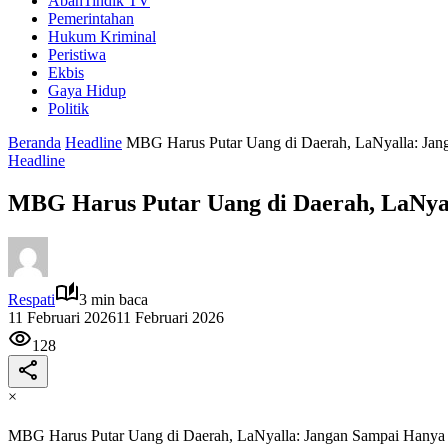
AbahTindik TV
Pemerintahan
Hukum Kriminal
Peristiwa
Ekbis
Gaya Hidup
Politik
Beranda
Headline
MBG Harus Putar Uang di Daerah, LaNyalla: Jan
Headline
MBG Harus Putar Uang di Daerah, LaNya
Respati
3 min baca
11 Februari 2026
11 Februari 2026
128
×
MBG Harus Putar Uang di Daerah, LaNyalla: Jangan Sampai Hanya