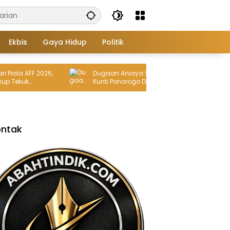
Ekbis
Gaya Hidup
Politik
 AFF 2026,
Dugaan Aniaya Selingkuhan, Kades
uk
Kunti Ponorogo Dilaporkan ke Polres
ontak