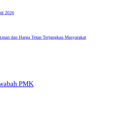
it 2026
Aman dan Harga Tetap Terjangkau Masyarakat
at wabah PMK