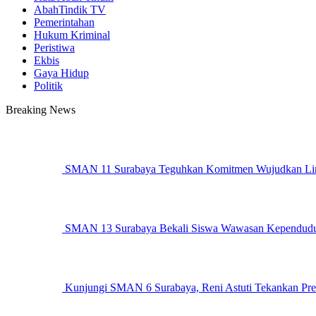
AbahTindik TV
Pemerintahan
Hukum Kriminal
Peristiwa
Ekbis
Gaya Hidup
Politik
Breaking News
SMAN 11 Surabaya Teguhkan Komitmen Wujudkan Li
SMAN 13 Surabaya Bekali Siswa Wawasan Kependud
Kunjungi SMAN 6 Surabaya, Reni Astuti Tekankan Prest