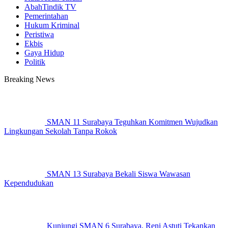
AbahTindik TV
Pemerintahan
Hukum Kriminal
Peristiwa
Ekbis
Gaya Hidup
Politik
Breaking News
SMAN 11 Surabaya Teguhkan Komitmen Wujudkan
Lingkungan Sekolah Tanpa Rokok
SMAN 13 Surabaya Bekali Siswa Wawasan
Kependudukan
Kunjungi SMAN 6 Surabaya, Reni Astuti Tekankan