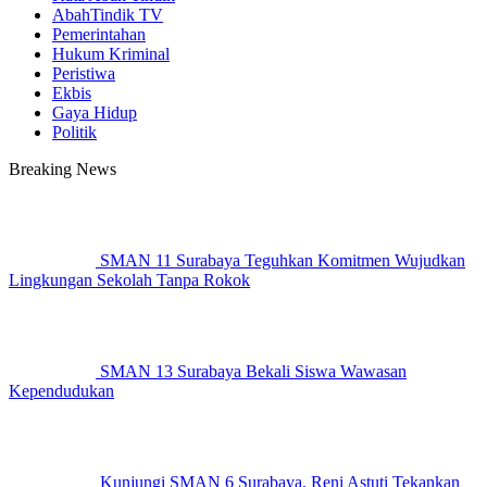
AbahTindik TV
Pemerintahan
Hukum Kriminal
Peristiwa
Ekbis
Gaya Hidup
Politik
Breaking News
SMAN 11 Surabaya Teguhkan Komitmen Wujudkan
Lingkungan Sekolah Tanpa Rokok
SMAN 13 Surabaya Bekali Siswa Wawasan
Kependudukan
Kunjungi SMAN 6 Surabaya, Reni Astuti Tekankan