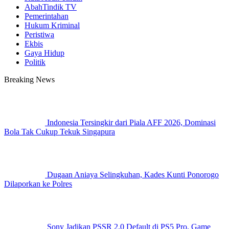
AbahTindik TV
Pemerintahan
Hukum Kriminal
Peristiwa
Ekbis
Gaya Hidup
Politik
Breaking News
Indonesia Tersingkir dari Piala AFF 2026, Dominasi
Bola Tak Cukup Tekuk Singapura
Dugaan Aniaya Selingkuhan, Kades Kunti Ponorogo
Dilaporkan ke Polres
Sony Jadikan PSSR 2.0 Default di PS5 Pro, Game