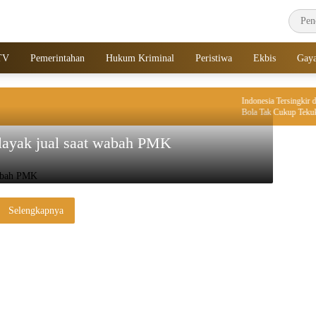
TV
Pemerintahan
Hukum Kriminal
Peristiwa
Ekbis
Gay
Indonesia Tersingkir dari P
Bola Tak Cukup Tekuk Sing
 layak jual saat wabah PMK
Selengkapnya