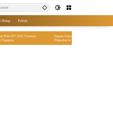
a Hidup
Politik
iala AFF 2026, Dominasi
Dugaan Aniaya Selingkuhan, Kades Kunti Ponorogo
apura
Dilaporkan ke Polres