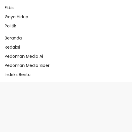
Ekbis
Gaya Hidup
Politik
Beranda
Redaksi
Pedoman Media Ai
Pedoman Media Siber
Indeks Berita
Beranda
Redaksi
Pedoman Media Ai
Pedoman Media Siber
Indeks Berita
@abahtindik.com 2025