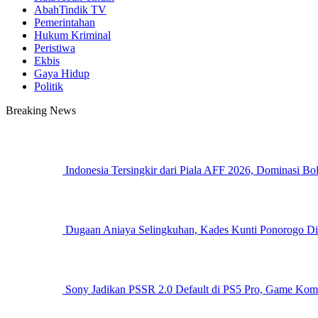
AbahTindik TV
Pemerintahan
Hukum Kriminal
Peristiwa
Ekbis
Gaya Hidup
Politik
Breaking News
Indonesia Tersingkir dari Piala AFF 2026, Dominasi B
Dugaan Aniaya Selingkuhan, Kades Kunti Ponorogo Dil
Sony Jadikan PSSR 2.0 Default di PS5 Pro, Game Komp