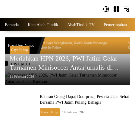
Langsung
ke
konten
Beranda
Kata Abah Tindik
AbahTindik TV
Pemerintahan
asi
Dugaan Aniaya Selingkuhan, Kades Kunti Ponorogo
Sony Jad
Breaking News
Dilaporkan ke Polres
Kompatib
Gaya Hidup
Meriahkan HPN 2026, PWI Jatim Gelar
pwi jatim
Turnamen Minisoccer Antarjurnalis di
Pandaan
11 Februari 2026
Ratusan Orang Dapat Doorprize, Peserta Jalan Sehat
Bersama PWI Jatim Pulang Bahagia
Gaya Hidup
16 Februari 2025