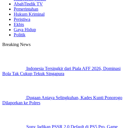
AbahTindik TV
Pemerintahan
Hukum Kriminal
Peristiwa
Ekbis
Gaya Hidup
Politik
Breaking News
Indonesia Tersingkir dari Piala AFF 2026, Dominasi
Bola Tak Cukup Tekuk Singapura
Dugaan Aniaya Selingkuhan, Kades Kunti Ponorogo
Dilaporkan ke Polres
Sony Jadikan PSSR 2.0 Default di PS5 Pro, Game