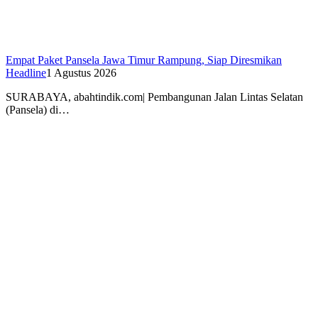
Empat Paket Pansela Jawa Timur Rampung, Siap Diresmikan
Headline
1 Agustus 2026
SURABAYA, abahtindik.com| Pembangunan Jalan Lintas Selatan
(Pansela) di…