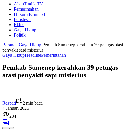
AbahTindik TV
Pemerintahan
Hukum Kriminal
Peristiwa
Ekbis
Gaya Hidup
Politik
Beranda
Gaya Hidup
Pemkab Sumenep kerahkan 39 petugas atasi
penyakit sapi misterius
Gaya Hidup
Headline
Pemerintahan
Pemkab Sumenep kerahkan 39 petugas
atasi penyakit sapi misterius
Respati
2 min baca
4 Januari 2025
234