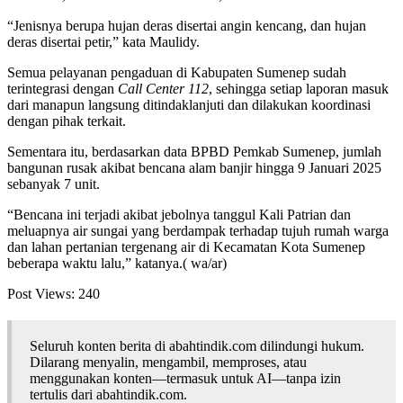
“Jenisnya berupa hujan deras disertai angin kencang, dan hujan
deras disertai petir,” kata Maulidy.
Semua pelayanan pengaduan di Kabupaten Sumenep sudah
terintegrasi dengan
Call Center 112
, sehingga setiap laporan masuk
dari manapun langsung ditindaklanjuti dan dilakukan koordinasi
dengan pihak terkait.
Sementara itu, berdasarkan data BPBD Pemkab Sumenep, jumlah
bangunan rusak akibat bencana alam banjir hingga 9 Januari 2025
sebanyak 7 unit.
“Bencana ini terjadi akibat jebolnya tanggul Kali Patrian dan
meluapnya air sungai yang berdampak terhadap tujuh rumah warga
dan lahan pertanian tergenang air di Kecamatan Kota Sumenep
beberapa waktu lalu,” katanya.( wa/ar)
Post Views:
240
Seluruh konten berita di abahtindik.com dilindungi hukum.
Dilarang menyalin, mengambil, memproses, atau
menggunakan konten—termasuk untuk AI—tanpa izin
tertulis dari abahtindik.com.