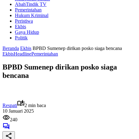
AbahTindik TV
Pemerintahan
Hukum Kriminal
Peristiwa
Ekbis
Gaya Hidup
Politik
Beranda
Ekbis
BPBD Sumenep dirikan posko siaga bencana
Ekbis
Headline
Pemerintahan
BPBD Sumenep dirikan posko siaga
bencana
Respati
2 min baca
10 Januari 2025
240