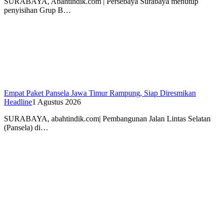
SURABAYA, Abahtindik.com | Persebaya Surabaya menutup
penyisihan Grup B…
Empat Paket Pansela Jawa Timur Rampung, Siap Diresmikan
Headline
1 Agustus 2026
SURABAYA, abahtindik.com| Pembangunan Jalan Lintas Selatan
(Pansela) di…