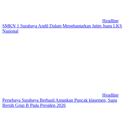
Headline
SMKN 1 Surabaya Andil Dalam Menghantarkan Jatim Juara LKS
Nasional
Headline
Persebaya Surabaya Berhasil Amankan Puncak klasemen, Sapu
Bersih Grup B Piala Presiden 2026