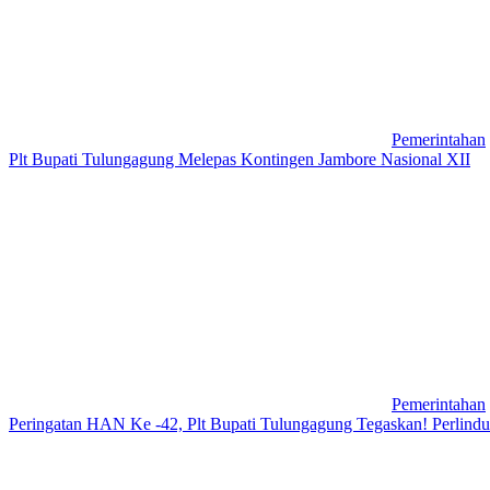
Pemerintahan
Plt Bupati Tulungagung Melepas Kontingen Jambore Nasional XII
Pemerintahan
Peringatan HAN Ke -42, Plt Bupati Tulungagung Tegaskan! Perlin