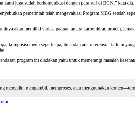
an kami juga sudah berkomunikasi dengan para staf di BGN,” kata dia.
nyebutkan pemerintah telah mengevaluasi Program MBG setelah sepekan
ntinya akan memiliki variasi paduan antara karbohidrat, protein, lem
, komposisi menu seperti apa, itu sudah ada referensi. “Jadi ini ya
ita
ndasan program ini diadakan yaitu untuk memerangi masalah kesehatan 
arang menyalin, mengambil, memproses, atau menggunakan konten—terma
rurat