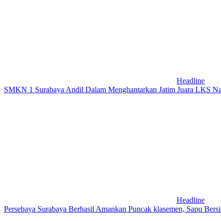
Headline
SMKN 1 Surabaya Andil Dalam Menghantarkan Jatim Juara LKS Na
Headline
Persebaya Surabaya Berhasil Amankan Puncak klasemen, Sapu Bersi