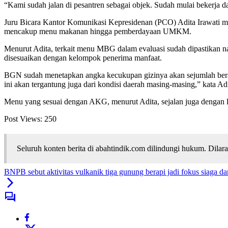
“Kami sudah jalan di pesantren sebagai objek. Sudah mulai bekerja d
Juru Bicara Kantor Komunikasi Kepresidenan (PCO) Adita Irawati me
mencakup menu makanan hingga pemberdayaan UMKM.
Menurut Adita, terkait menu MBG dalam evaluasi sudah dipastikan na
disesuaikan dengan kelompok penerima manfaat.
BGN sudah menetapkan angka kecukupan gizinya akan sejumlah berapa
ini akan tergantung juga dari kondisi daerah masing-masing,” kata Ad
Menu yang sesuai dengan AKG, menurut Adita, sejalan juga dengan la
Post Views:
250
Seluruh konten berita di abahtindik.com dilindungi hukum. Dil
BNPB sebut aktivitas vulkanik tiga gunung berapi jadi fokus siaga da