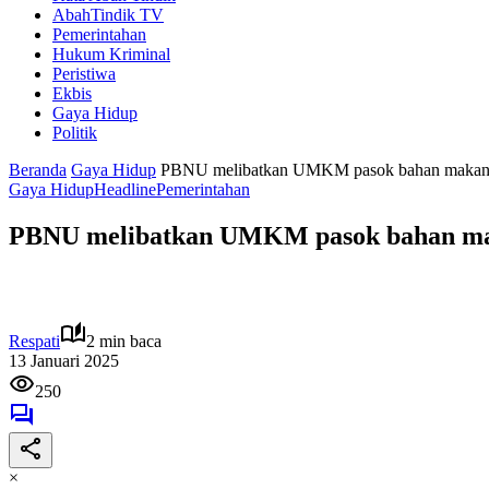
AbahTindik TV
Pemerintahan
Hukum Kriminal
Peristiwa
Ekbis
Gaya Hidup
Politik
Beranda
Gaya Hidup
PBNU melibatkan UMKM pasok bahan makanan
Gaya Hidup
Headline
Pemerintahan
PBNU melibatkan UMKM pasok bahan mak
Respati
2 min baca
13 Januari 2025
250
×