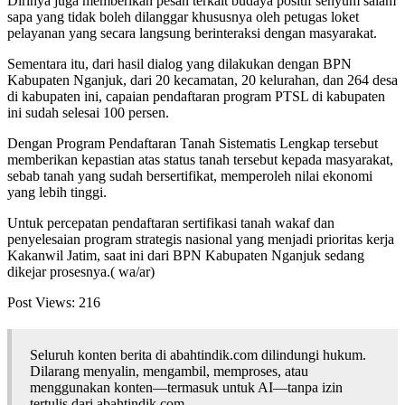
Dirinya juga memberikan pesan terkait budaya positif senyum salam
sapa yang tidak boleh dilanggar khususnya oleh petugas loket
pelayanan yang secara langsung berinteraksi dengan masyarakat.
Sementara itu, dari hasil dialog yang dilakukan dengan BPN
Kabupaten Nganjuk, dari 20 kecamatan, 20 kelurahan, dan 264 desa
di kabupaten ini, capaian pendaftaran program PTSL di kabupaten
ini sudah selesai 100 persen.
Dengan Program Pendaftaran Tanah Sistematis Lengkap tersebut
memberikan kepastian atas status tanah tersebut kepada masyarakat,
sebab tanah yang sudah bersertifikat, memperoleh nilai ekonomi
yang lebih tinggi.
Untuk percepatan pendaftaran sertifikasi tanah wakaf dan
penyelesaian program strategis nasional yang menjadi prioritas kerja
Kakanwil Jatim, saat ini dari BPN Kabupaten Nganjuk sedang
dikejar prosesnya.( wa/ar)
Post Views:
216
Seluruh konten berita di abahtindik.com dilindungi hukum.
Dilarang menyalin, mengambil, memproses, atau
menggunakan konten—termasuk untuk AI—tanpa izin
tertulis dari abahtindik.com.