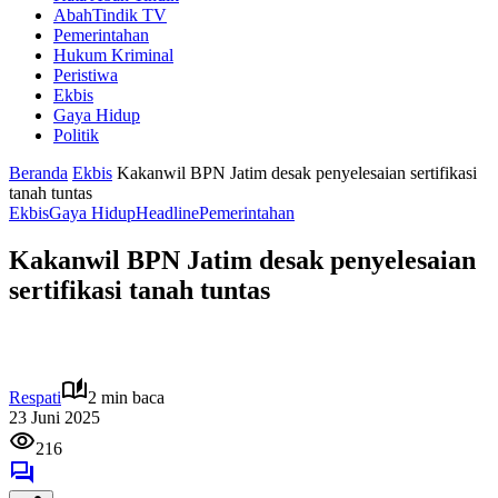
AbahTindik TV
Pemerintahan
Hukum Kriminal
Peristiwa
Ekbis
Gaya Hidup
Politik
Beranda
Ekbis
Kakanwil BPN Jatim desak penyelesaian sertifikasi
tanah tuntas
Ekbis
Gaya Hidup
Headline
Pemerintahan
Kakanwil BPN Jatim desak penyelesaian
sertifikasi tanah tuntas
Respati
2 min baca
23 Juni 2025
216