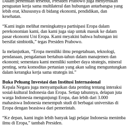
Dalam pertemuan tersebut, Presiden Prabowo juga menyerukan
penguatan kerja sama multilateral dan hubungan antarbangsa yang
lebih erat, khususnya di bidang ekonomi, pendidikan, dan
kesehatan.
“Kami ingin melihat meningkatnya partisipasi Eropa dalam
perekonomian kami, dan kami juga siap untuk masuk ke dalam
pasar ekonomi Uni Eropa. Kami meyakini bahwa hubungan ini
bersifat simbiotik,” tegas Presiden Prabowo.
Ia melanjutkan, “Eropa memiliki ilmu pengetahuan, teknologi,
pendanaan, pengalaman bertahun-tahun dalam manajemen dan
ekonomi; sementara kami memiliki sumber daya strategis, mineral
penting, serta komoditas pertanian yang akan saling menguntungkan
dalam kerangka kerja sama strategis ini.”
Buka Peluang Investasi dan Institusi Internasional
Kepala Negara juga menyampaikan data penting tentang interaksi
sosial-kultural Indonesia dan Eropa. Setiap tahunnya, delapan juta
warga Indonesia mengunjungi Eropa, dan lebih dari 3.000
mahasiswa Indonesia menempuh studi di berbagai universitas di
Eropa dengan beasiswa dari pemerintah.
“Ke depan, kami ingin lebih banyak lagi pelajar Indonesia menimba
ilmu di Eropa,” tambah Presiden.