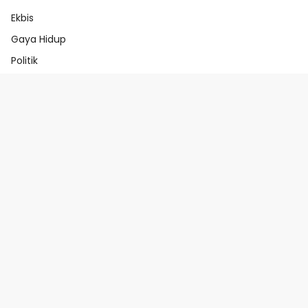
Ekbis
Gaya Hidup
Politik
Beranda
Redaksi
Pedoman Media Ai
Pedoman Media Siber
Indeks Berita
Beranda
Redaksi
Pedoman Media Ai
Pedoman Media Siber
Indeks Berita
@abahtindik.com 2025