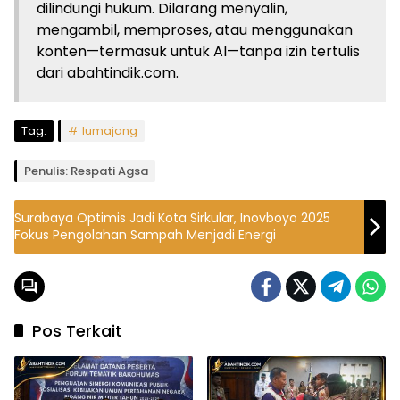
dilindungi hukum. Dilarang menyalin,
mengambil, memproses, atau menggunakan
konten—termasuk untuk AI—tanpa izin tertulis
dari abahtindik.com.
Tag:
lumajang
Penulis: Respati Agsa
Surabaya Optimis Jadi Kota Sirkular, Inovboyo 2025
Fokus Pengolahan Sampah Menjadi Energi
Pos Terkait