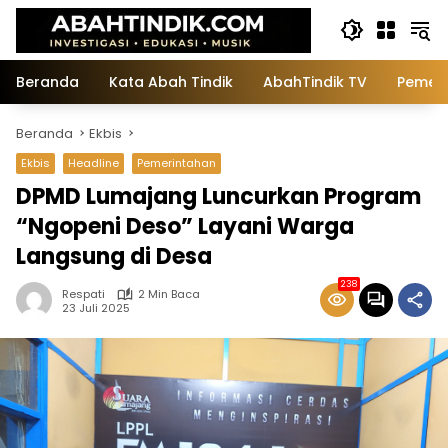
Langsung
ke
konten
Beranda
Kata Abah Tindik
AbahTindik TV
Pemeri
Beranda
Ekbis
Ekbis
Headline
Pemerintahan
DPMD Lumajang Luncurkan Program
“Ngopeni Deso” Layani Warga
Langsung di Desa
238
Respati
2 Min Baca
23 Juli 2025