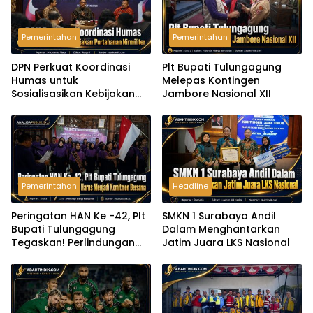
Pemerintahan
Pemerintahan
DPN Perkuat Koordinasi
Plt Bupati Tulungagung
Humas untuk
Melepas Kontingen
Sosialisasikan Kebijakan
Jambore Nasional XII
Pertahanan Nirmiliter
Pemerintahan
Headline
Peringatan HAN Ke -42, Plt
SMKN 1 Surabaya Andil
Bupati Tulungagung
Dalam Menghantarkan
Tegaskan! Perlindungan
Jatim Juara LKS Nasional
Anak Harus Menjadi
Komitmen Bersama