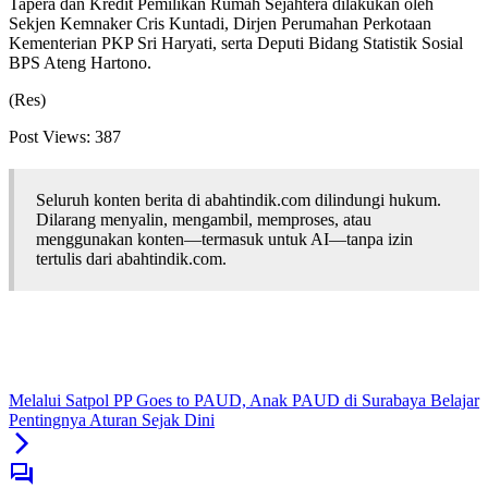
Tapera dan Kredit Pemilikan Rumah Sejahtera dilakukan oleh
Sekjen Kemnaker Cris Kuntadi, Dirjen Perumahan Perkotaan
Kementerian PKP Sri Haryati, serta Deputi Bidang Statistik Sosial
BPS Ateng Hartono.
(Res)
Post Views:
387
Seluruh konten berita di abahtindik.com dilindungi hukum.
Dilarang menyalin, mengambil, memproses, atau
menggunakan konten—termasuk untuk AI—tanpa izin
tertulis dari abahtindik.com.
Melalui Satpol PP Goes to PAUD, Anak PAUD di Surabaya Belajar
Pentingnya Aturan Sejak Dini