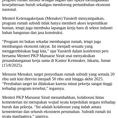
kesejahteraan buruh sekaligus mendorong pertumbuhan ekonomi
nasional.
Menteri Ketenagakerjaan (Menaker) Yassierli menyampaikan,
program rumah subsidi tidak hanya memberi akses kepemilikan
hunian, tetapi juga membuka lapangan kerja baru di sektor industri
bahan bangunan dan jasa konstruksi.
“Program ini bukan sekadar membangun rumah, tetapi juga
membangun ekonomi rakyat. Ini menjadi sesuatu yang
menggembirakan bagi kita,” ujar Yassierli dalam konferensi pers
bersama Menteri PKP Maruarar Sirait usai menyaksikan
penandatanganan kerja sama di Kantor Kemnaker, Jakarta, Jumat
(15/8/2025).
Menurut Menaker, target penyediaan rumah subsidi yang semula 20
ribu unit kini direvisi menjadi 50 ribu unit hingga akhir 2025.
“Perubahan target ini dilakukan karena minat pekerja sangat tinggi
terhadap program tersebut,” tegasnya.
Menteri PKP Maruarar Sirait menambahkan, kolaborasi lintas
kementerian ini merupakan wujud nyata kepedulian negara terhadap
buruh dan pekerja. “Ini adalah kolaborasi yang indah antara
kementerian dan seluruh ekosistem perumahan. Subsidi rumah ini
nyata manfaatnya,” ujarnya.