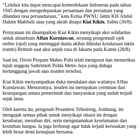
​”Leluhur kita dapat mencapai kemerdekaan Indonesia pada tahun
1945 dengan mengedepankan persamaan dan persatuan yang
dilandasi rasa persaudaraan,” kata Ketua PWNU Jatim KH Abdul
Hakim Mahfudz atau yang akrab disapa
Kiai Kikin
, Sabtu (30/8).
​Pernyataan ini disampaikan Kiai Kikin menyikapi aksi solidaritas
untuk almarhum
Affan Kurniawan
, seorang pengemudi ojek
online
(ojol) yang meninggal dunia akibat dilindas kendaraan taktis
(rantis) Brimob saat aksi unjuk rasa di Jakarta pada Kamis (28/8).
​Saat ini, Divisi Propam Mabes Polri telah mengusut dan memeriksa
tujuh anggota Satbrimob Polda Metro Jaya yang diduga
bertanggung jawab atas insiden tersebut.
​Kiai Kikin menyampaikan duka mendalam atas wafatnya Affan
Kurniawan. Menurutnya, insiden ini merupakan cerminan dari
kesenjangan antara pemerintah dan masyarakat yang sudah terjadi
sejak lama.
​Oleh karena itu, pengasuh Pesantren Tebuireng, Jombang, ini
mengajak semua pihak untuk menyikapi situasi ini dengan
kesabaran, menahan diri, serta mengutamakan keselamatan dan
keutuhan bangsa. Ia juga berharap agar tidak terjadi kerusakan yang
lebih besar demi kemajuan bersama.