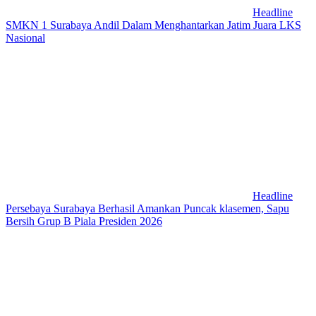
Headline
SMKN 1 Surabaya Andil Dalam Menghantarkan Jatim Juara LKS
Nasional
Headline
Persebaya Surabaya Berhasil Amankan Puncak klasemen, Sapu
Bersih Grup B Piala Presiden 2026