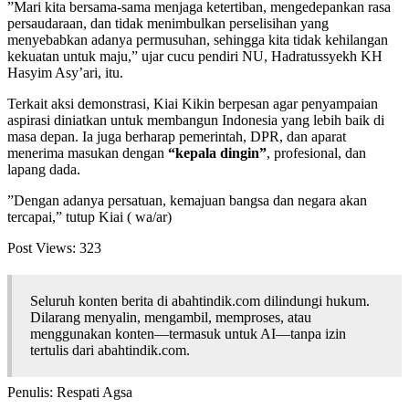
​”Mari kita bersama-sama menjaga ketertiban, mengedepankan rasa
persaudaraan, dan tidak menimbulkan perselisihan yang
menyebabkan adanya permusuhan, sehingga kita tidak kehilangan
kekuatan untuk maju,” ujar cucu pendiri NU, Hadratussyekh KH
Hasyim Asy’ari, itu.
​Terkait aksi demonstrasi, Kiai Kikin berpesan agar penyampaian
aspirasi diniatkan untuk membangun Indonesia yang lebih baik di
masa depan. Ia juga berharap pemerintah, DPR, dan aparat
menerima masukan dengan
“kepala dingin”
, profesional, dan
lapang dada.
​”Dengan adanya persatuan, kemajuan bangsa dan negara akan
tercapai,” tutup Kiai ( wa/ar)
Post Views:
323
Seluruh konten berita di abahtindik.com dilindungi hukum.
Dilarang menyalin, mengambil, memproses, atau
menggunakan konten—termasuk untuk AI—tanpa izin
tertulis dari abahtindik.com.
Penulis: Respati Agsa