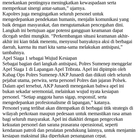
menekankan pentingnya meningkatkan kewaspadaan serta
memperkuat sinergi antar-satuan,” ujarnya.
​Kapolres juga mengingatkan seluruh personel untuk
mengedepankan pendekatan humanis, menjalin komunikasi yang
baik dengan masyarakat, dan mengutamakan pencegahan dini.
Langkah ini bertujuan agar potensi gangguan keamanan dapat
dicegah sedini mungkin. “Perkembangan situasi keamanan akhir-
akhir ini kian tidak menentu, menyusul banyaknya aksi di berbagai
daerah, karena itu mari kita sama-sama melakukan antisipasi,”
tambahnya.
​Apel Siaga 1 sebagai Wujud Kesiapan
​Sebagai bagian dari langkah antisipasi, Polres Sumenep menggelar
Apel Siaga 1 di Lapangan Apel Tribrata. Apel ini dipimpin oleh
Kabag Ops Polres Sumenep AKP Junaedi dan diikuti oleh seluruh
pejabat utama, perwira, serta personel Polres dan jajaran Polsek.
​Dalam apel tersebut, AKP Junaedi menegaskan bahwa apel ini
bukan sekadar seremonial, melainkan wujud nyata kesiapan
personel. “Setiap anggota harus sigap, responsif, serta
mengedepankan profesionalisme di lapangan,” katanya.
​Personel yang terlibat akan ditempatkan di berbagai titik strategis di
wilayah perkotaan maupun pedesaan untuk memastikan rasa aman
bagi seluruh masyarakat. Apel ini diakhiri dengan pengecekan
kekuatan personel dan sarana prasarana operasional, seperti
kendaraan patroli dan peralatan pendukung lainnya, untuk menjamin
kesiapan maksimal jika diperlukan penanganan cepat.