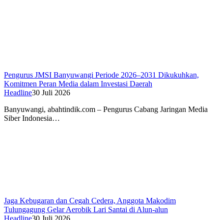
Pengurus JMSI Banyuwangi Periode 2026–2031 Dikukuhkan,
Komitmen Peran Media dalam Investasi Daerah
Headline
30 Juli 2026
Banyuwangi, abahtindik.com – Pengurus Cabang Jaringan Media
Siber Indonesia…
Jaga Kebugaran dan Cegah Cedera, Anggota Makodim
Tulungagung Gelar Aerobik Lari Santai di Alun-alun
Headline
30 Juli 2026