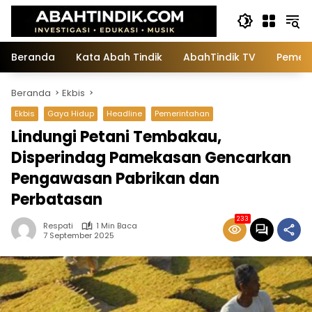
Langsung
ke
konten
Beranda
Kata Abah Tindik
AbahTindik TV
Pemeri
Beranda
Ekbis
Ekbis
Gaya Hidup
Headline
Pemerintahan
Lindungi Petani Tembakau,
Disperindag Pamekasan Gencarkan
Pengawasan Pabrikan dan
Perbatasan
233
Respati
1 Min Baca
7 September 2025