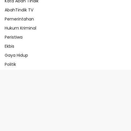
Kata Abah Tindik
AbahTindik TV
Pemerintahan
Hukum Kriminal
Peristiwa
Ekbis
Gaya Hidup
Politik
Beranda
Redaksi
Pedoman Media Ai
Pedoman Media Siber
Indeks Berita