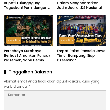
Bupati Tulungagung
Dalam Menghantarkan
Tegaskan! Perlindungan
Jatim Juara LKS Nasional
Anak Harus Menjadi
Komitmen Bersama
Headline
Headline
Persebaya Surabaya
Empat Paket Pansela Jawa
Berhasil Amankan Puncak
Timur Rampung, Siap
klasemen, Sapu Bersih
Diresmikan
Grup B Piala Presiden 2026
Tinggalkan Balasan
Alamat email Anda tidak akan dipublikasikan.
Ruas yang
wajib ditandai
*