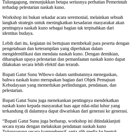
Tulungagung, menunjukkan betapa seriusnya perhatian Pemerintah
terhadap pelestarian naskah kuno.
Workshop ini bukan sekadar acara seremonial, melainkan sebuah
langkah strategis untuk meningkatkan kesadaran masyarakat akan
pentingnya naskah kuno sebagai bagian tak terpisahkan dari
identitas budaya.
Lebih dari itu, kegiatan ini bertujuan membekali para peserta dengan
pengetahuan dan keterampilan yang diperlukan dalam
mengidentifikasi dan mendata naskah kuno. Dengan demikian,
diharapkan upaya pelestarian dan pemanfaatan naskah kuno dapat
dilakukan secara lebih efektif dan terarah.
Bupati Gatut Sunu Wibowo dalam sambutannya menegaskan,
bahwa naskah kuno merupakan bagian dari Objek Pemajuan
Kebudayaan yang memerlukan perlindungan, pendataan, dan
pelestarian.
Bupati Gatut Sunu juga menekankan pentingnya mendekatkan
naskah kuno kepada masyarakat luas agar nilai-nilai luhur yang
terkandung di dalamnya dapat diwariskan dari generasi ke generasi.
“Bupati Gatut Sunu juga berharap, workshop ini ditindaklanjuti
secara nyata dengan melakukan pendataan naskah kuno
Tulungagung secara komprehensif, serta alih media ke bentuk