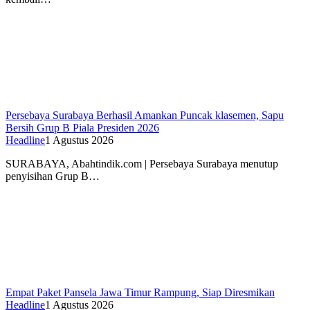
Persebaya Surabaya Berhasil Amankan Puncak klasemen, Sapu
Bersih Grup B Piala Presiden 2026
Headline
1 Agustus 2026
SURABAYA, Abahtindik.com | Persebaya Surabaya menutup
penyisihan Grup B…
Empat Paket Pansela Jawa Timur Rampung, Siap Diresmikan
Headline
1 Agustus 2026