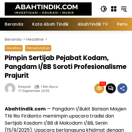
Langsung
ke
konten
Beranda
Kata Abah Tindik
AbahTindik TV
Pemeri
Beranda
Headline
Headline
Pemerintahan
Pimpin Sertijab Pejabat Kodam,
Pangdam I/BB Soroti Profesionalisme
Prajurit
220
Respati
1 Min Baca
17 September 2025
Abahtindik.com
— Pangdam I/Bukit Barisan Mayjen
TNI Rio Firdianto memimpin upacara tradisi dan
Sertijab Kasdam I/BB di Makodam I/BB, Senin
(15/9/2025). Upacara berlangsung khidmat dengan