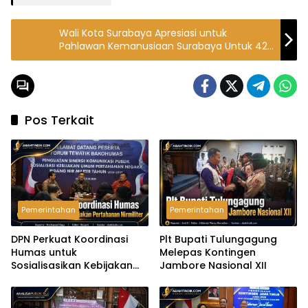
Wali Kota Surabaya Apresiasi untuk
Pahlawan Kemanusiaan Surabaya Untuk 425
Pendonor Darah
Pos Terkait
Pemerintahan
Pemerintahan
DPN Perkuat Koordinasi
Plt Bupati Tulungagung
Humas untuk
Melepas Kontingen
Sosialisasikan Kebijakan
Jambore Nasional XII
Pertahanan Nirmiliter