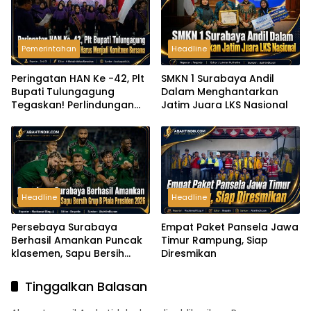
Pemerintahan
Headline
Peringatan HAN Ke -42, Plt
SMKN 1 Surabaya Andil
Bupati Tulungagung
Dalam Menghantarkan
Tegaskan! Perlindungan
Jatim Juara LKS Nasional
Anak Harus Menjadi
Komitmen Bersama
Headline
Headline
Persebaya Surabaya
Empat Paket Pansela Jawa
Berhasil Amankan Puncak
Timur Rampung, Siap
klasemen, Sapu Bersih
Diresmikan
Grup B Piala Presiden 2026
Tinggalkan Balasan