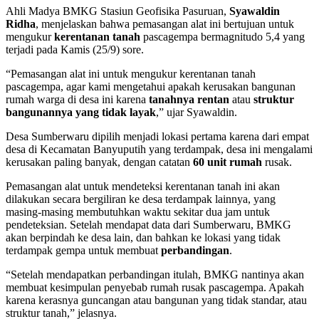
Ahli Madya BMKG Stasiun Geofisika Pasuruan,
Syawaldin
Ridha
, menjelaskan bahwa pemasangan alat ini bertujuan untuk
mengukur
kerentanan tanah
pascagempa bermagnitudo 5,4 yang
terjadi pada Kamis (25/9) sore.
“Pemasangan alat ini untuk mengukur kerentanan tanah
pascagempa, agar kami mengetahui apakah kerusakan bangunan
rumah warga di desa ini karena
tanahnya rentan
atau
struktur
bangunannya yang tidak layak
,” ujar Syawaldin.
Desa Sumberwaru dipilih menjadi lokasi pertama karena dari empat
desa di Kecamatan Banyuputih yang terdampak, desa ini mengalami
kerusakan paling banyak, dengan catatan
60 unit rumah
rusak.
Pemasangan alat untuk mendeteksi kerentanan tanah ini akan
dilakukan secara bergiliran ke desa terdampak lainnya, yang
masing-masing membutuhkan waktu sekitar dua jam untuk
pendeteksian. Setelah mendapat data dari Sumberwaru, BMKG
akan berpindah ke desa lain, dan bahkan ke lokasi yang tidak
terdampak gempa untuk membuat
perbandingan
.
“Setelah mendapatkan perbandingan itulah, BMKG nantinya akan
membuat kesimpulan penyebab rumah rusak pascagempa. Apakah
karena kerasnya guncangan atau bangunan yang tidak standar, atau
struktur tanah,” jelasnya.