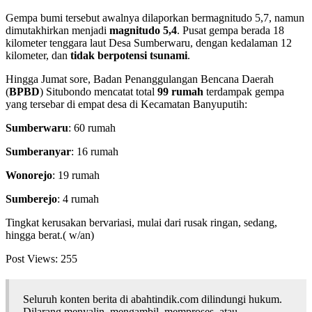
Gempa bumi tersebut awalnya dilaporkan bermagnitudo 5,7, namun
dimutakhirkan menjadi
magnitudo 5,4
. Pusat gempa berada 18
kilometer tenggara laut Desa Sumberwaru, dengan kedalaman 12
kilometer, dan
tidak berpotensi tsunami
.
Hingga Jumat sore, Badan Penanggulangan Bencana Daerah
(
BPBD
) Situbondo mencatat total
99 rumah
terdampak gempa
yang tersebar di empat desa di Kecamatan Banyuputih:
Sumberwaru
: 60 rumah
Sumberanyar
: 16 rumah
Wonorejo
: 19 rumah
Sumberejo
: 4 rumah
Tingkat kerusakan bervariasi, mulai dari rusak ringan, sedang,
hingga berat.( w/an)
Post Views:
255
Seluruh konten berita di abahtindik.com dilindungi hukum.
Dilarang menyalin, mengambil, memproses, atau