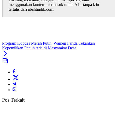
menggunakan konten—termasuk untuk AI—tanpa izin
tertulis dari abahtindik.com.
Program Kopdes Merah Putih: Wamen Farida Tekankan
Kepemilikan Penuh Ada di Masyarakat Desa
Pos Terkait