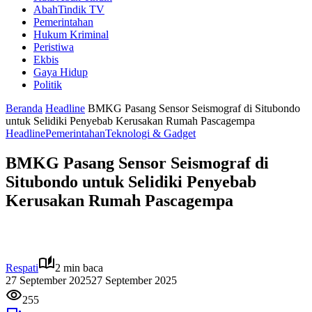
AbahTindik TV
Pemerintahan
Hukum Kriminal
Peristiwa
Ekbis
Gaya Hidup
Politik
Beranda
Headline
BMKG Pasang Sensor Seismograf di Situbondo
untuk Selidiki Penyebab Kerusakan Rumah Pascagempa
Headline
Pemerintahan
Teknologi & Gadget
BMKG Pasang Sensor Seismograf di
Situbondo untuk Selidiki Penyebab
Kerusakan Rumah Pascagempa
Respati
2 min baca
27 September 2025
27 September 2025
255