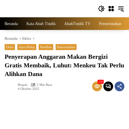
Langsung
ke
konten
Beranda
Kata Abah Tindik
AbahTindik TV
Pemerintahan
Beranda
Ekbis
Ekbis
Gaya Hidup
Headline
Pemerintahan
Penyerapan Anggaran Makan Bergizi
Gratis Membaik, Luhut: Menkeu Tak Perlu
Alihkan Dana
220
Respati
2 Min Baca
4 Oktober 2025