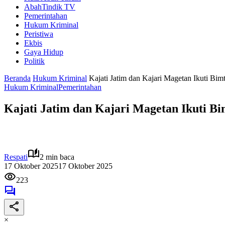
AbahTindik TV
Pemerintahan
Hukum Kriminal
Peristiwa
Ekbis
Gaya Hidup
Politik
Beranda
Hukum Kriminal
Kajati Jatim dan Kajari Magetan Ikuti 
Hukum Kriminal
Pemerintahan
Kajati Jatim dan Kajari Magetan Ikuti 
Respati
2 min baca
17 Oktober 2025
17 Oktober 2025
223
×