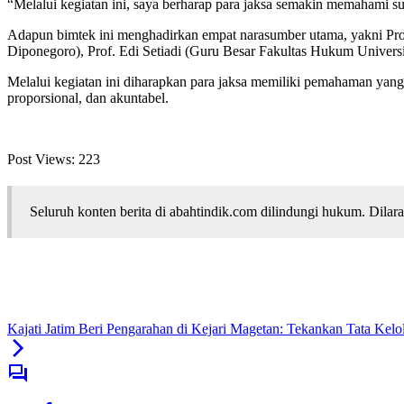
“Melalui kegiatan ini, saya berharap para jaksa semakin memahami 
Adapun bimtek ini menghadirkan empat narasumber utama, yakni Pro
Diponegoro), Prof. Edi Setiadi (Guru Besar Fakultas Hukum Univer
Melalui kegiatan ini diharapkan para jaksa memiliki pemahaman ya
proporsional, dan akuntabel.
Post Views:
223
Seluruh konten berita di abahtindik.com dilindungi hukum. Dil
Kajati Jatim Beri Pengarahan di Kejari Magetan: Tekankan Tata Ke