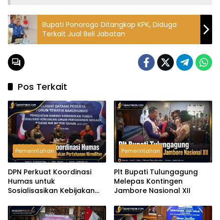
Bupati Ponorogo Ditangkap KPK, Diduga
Terkait Jual Beli Jabatan
Pos Terkait
Pemerintahan
Pemerintahan
DPN Perkuat Koordinasi
Plt Bupati Tulungagung
Humas untuk
Melepas Kontingen
Sosialisasikan Kebijakan
Jambore Nasional XII
Pertahanan Nirmiliter