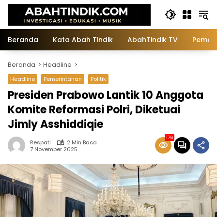
Langsung
ke
konten
Beranda
Kata Abah Tindik
AbahTindik TV
Pemeri
Beranda
Headline
Headline
Pemerintahan
Politik
Presiden Prabowo Lantik 10 Anggota
Komite Reformasi Polri, Diketuai
Jimly Asshiddiqie
176
Respati
2 Min Baca
7 November 2025