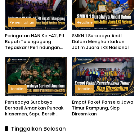
Pemerintahan
Headline
Peringatan HAN Ke -42, Plt
SMKN 1 Surabaya Andil
Bupati Tulungagung
Dalam Menghantarkan
Tegaskan! Perlindungan
Jatim Juara LKS Nasional
Anak Harus Menjadi
Komitmen Bersama
Headline
Headline
Persebaya Surabaya
Empat Paket Pansela Jawa
Berhasil Amankan Puncak
Timur Rampung, Siap
klasemen, Sapu Bersih
Diresmikan
Grup B Piala Presiden 2026
Tinggalkan Balasan