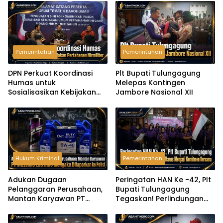
Pemerintahan
Pemerintahan
DPN Perkuat Koordinasi
Plt Bupati Tulungagung
Humas untuk
Melepas Kontingen
Sosialisasikan Kebijakan
Jambore Nasional XII
Pertahanan Nirmiliter
Hukum Kriminal
Pemerintahan
Adukan Dugaan
Peringatan HAN Ke -42, Plt
Pelanggaran Perusahaan,
Bupati Tulungagung
Mantan Karyawan PT
Tegaskan! Perlindungan
Massimo Lub Indo
Anak Harus Menjadi
Mengaku Dilaporkan ke
Komitmen Bersama