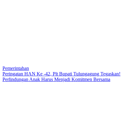
Pemerintahan
Peringatan HAN Ke -42, Plt Bupati Tulungagung Tegaskan!
Perlindungan Anak Harus Menjadi Komitmen Bersama