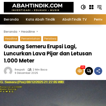
Langsung
ke
konten
Beranda
Kata Abah Tindik
AbahTindik TV
Pemeri
Beranda
Headline
Headline
Pemerintahan
Peristiwa
Gunung Semeru Erupsi Lagi,
Luncurkan Lava Pijar dan Letusan
1.000 Meter
185
Respati
2 Min Baca
9 Desember 2025