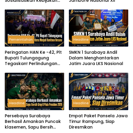
Sosialisasikan Kebijakan
Jambore Nasional XII
Pertahanan Nirmiliter
Pemerintahan
Headline
Peringatan HAN Ke -42, Plt
SMKN 1 Surabaya Andil
Bupati Tulungagung
Dalam Menghantarkan
Tegaskan! Perlindungan
Jatim Juara LKS Nasional
Anak Harus Menjadi
Komitmen Bersama
Headline
Headline
Persebaya Surabaya
Empat Paket Pansela Jawa
Berhasil Amankan Puncak
Timur Rampung, Siap
klasemen, Sapu Bersih
Diresmikan
Grup B Piala Presiden 2026