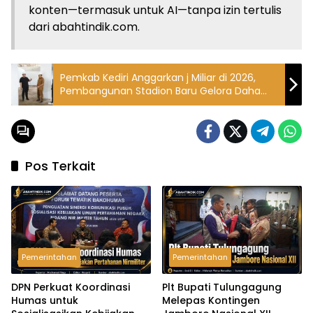
konten—termasuk untuk AI—tanpa izin tertulis
dari abahtindik.com.
Pemkab Kediri Anggarkan j Miliar di 2026,
Pembangunan Stadion Baru Gelora Daha
Jayati Masuki Tahap Pemasangan Atap
Pos Terkait
Pemerintahan
Pemerintahan
DPN Perkuat Koordinasi
Plt Bupati Tulungagung
Humas untuk
Melepas Kontingen