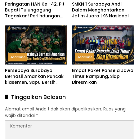
Peringatan HAN Ke -42, Plt
SMKN 1 Surabaya Andil
Bupati Tulungagung
Dalam Menghantarkan
Tegaskan! Perlindungan
Jatim Juara LKS Nasional
Anak Harus Menjadi
Komitmen Bersama
Headline
Headline
Persebaya Surabaya
Empat Paket Pansela Jawa
Berhasil Amankan Puncak
Timur Rampung, Siap
klasemen, Sapu Bersih
Diresmikan
Grup B Piala Presiden 2026
Tinggalkan Balasan
Alamat email Anda tidak akan dipublikasikan.
Ruas yang
wajib ditandai
*