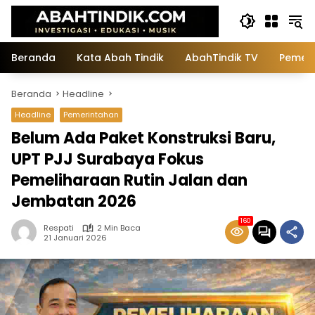
Langsung
ke
konten
Beranda
Kata Abah Tindik
AbahTindik TV
Pemeri
Beranda
Headline
Headline
Pemerintahan
Belum Ada Paket Konstruksi Baru,
UPT PJJ Surabaya Fokus
Pemeliharaan Rutin Jalan dan
Jembatan 2026
160
Respati
2 Min Baca
21 Januari 2026