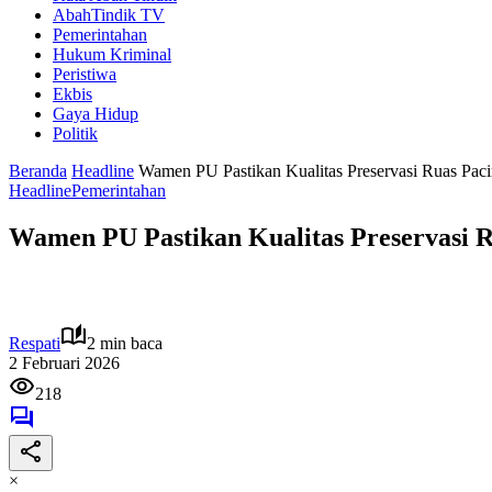
AbahTindik TV
Pemerintahan
Hukum Kriminal
Peristiwa
Ekbis
Gaya Hidup
Politik
Beranda
Headline
Wamen PU Pastikan Kualitas Preservasi Ruas Paci
Headline
Pemerintahan
Wamen PU Pastikan Kualitas Preservasi R
Respati
2 min baca
2 Februari 2026
218
×