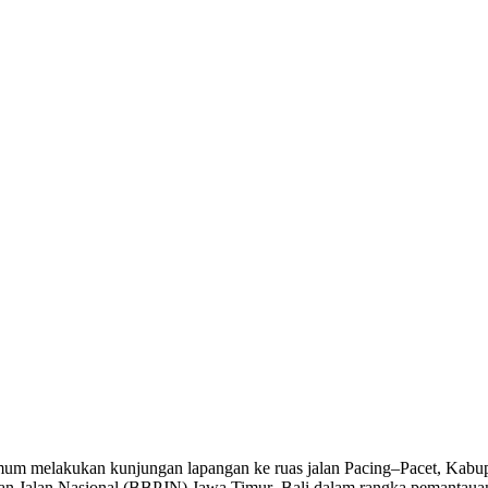
m melakukan kunjungan lapangan ke ruas jalan Pacing–Pacet, Kabupa
anaan Jalan Nasional (BBPJN) Jawa Timur–Bali dalam rangka pemantauan 