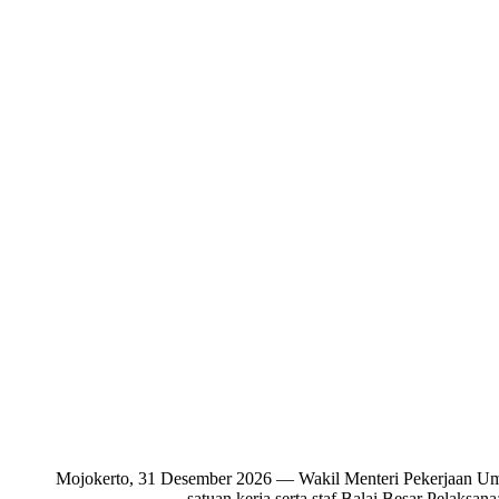
Mojokerto, 31 Desember 2026 — Wakil Menteri Pekerjaan Umu
satuan kerja serta staf Balai Besar Pelaks