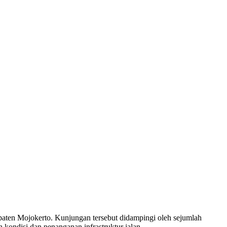
ten Mojokerto. Kunjungan tersebut didampingi oleh sejumlah
kondisi dan penanganan infrastruktur jalan.