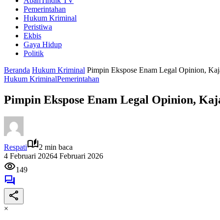
AbahTindik TV
Pemerintahan
Hukum Kriminal
Peristiwa
Ekbis
Gaya Hidup
Politik
Beranda
Hukum Kriminal
Pimpin Ekspose Enam Legal Opinion, Kaj
Hukum Kriminal
Pemerintahan
Pimpin Ekspose Enam Legal Opinion, Kaj
Respati
2 min baca
4 Februari 2026
4 Februari 2026
149
×