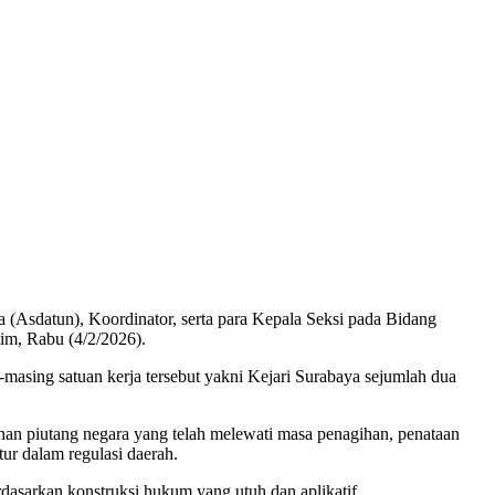
(Asdatun), Koordinator, serta para Kepala Seksi pada Bidang
im, Rabu (4/2/2026).
masing satuan kerja tersebut yakni Kejari Surabaya sejumlah dua
nan piutang negara yang telah melewati masa penagihan, penataan
tur dalam regulasi daerah.
dasarkan konstruksi hukum yang utuh dan aplikatif.