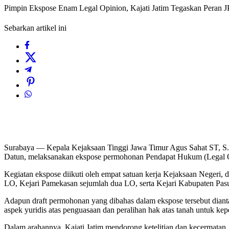
Pimpin Ekspose Enam Legal Opinion, Kajati Jatim Tegaskan Peran 
Sebarkan artikel ini
Surabaya — Kepala Kejaksaan Tinggi Jawa Timur Agus Sahat ST, S.H.
Datun, melaksanakan ekspose permohonan Pendapat Hukum (Legal Opi
Kegiatan ekspose diikuti oleh empat satuan kerja Kejaksaan Negeri,
LO, Kejari Pamekasan sejumlah dua LO, serta Kejari Kabupaten Pa
Adapun draft permohonan yang dibahas dalam ekspose tersebut dianta
aspek yuridis atas penguasaan dan peralihan hak atas tanah untuk kepe
Dalam arahannya, Kajati Jatim mendorong ketelitian dan kecermatan 