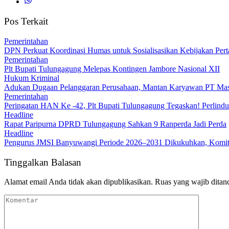
Pos Terkait
Pemerintahan
DPN Perkuat Koordinasi Humas untuk Sosialisasikan Kebijakan Perta
Pemerintahan
Plt Bupati Tulungagung Melepas Kontingen Jambore Nasional XII
Hukum Kriminal
Adukan Dugaan Pelanggaran Perusahaan, Mantan Karyawan PT Mass
Pemerintahan
Peringatan HAN Ke -42, Plt Bupati Tulungagung Tegaskan! Perlin
Headline
Rapat Paripurna DPRD Tulungagung Sahkan 9 Ranperda Jadi Perda
Headline
Pengurus JMSI Banyuwangi Periode 2026–2031 Dikukuhkan, Komitm
Tinggalkan Balasan
Alamat email Anda tidak akan dipublikasikan.
Ruas yang wajib ditan