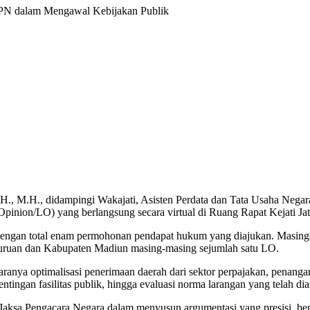
JPN dalam Mengawal Kebijakan Publik
, M.H., didampingi Wakajati, Asisten Perdata dan Tata Usaha Negara 
nion/LO) yang berlangsung secara virtual di Ruang Rapat Kejati Jat
 dengan total enam permohonan pendapat hukum yang diajukan. Masing-
suruan dan Kabupaten Madiun masing-masing sejumlah satu LO.
ranya optimalisasi penerimaan daerah dari sektor perpajakan, penanga
ntingan fasilitas publik, hingga evaluasi norma larangan yang telah dia
Jaksa Pengacara Negara dalam menyusun argumentasi yang presisi, ber