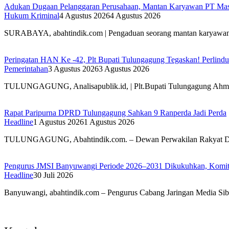
Adukan Dugaan Pelanggaran Perusahaan, Mantan Karyawan PT Mass
Hukum Kriminal
4 Agustus 2026
4 Agustus 2026
SURABAYA, abahtindik.com | Pengaduan seorang mantan karyawa
Peringatan HAN Ke -42, Plt Bupati Tulungagung Tegaskan! Perlin
Pemerintahan
3 Agustus 2026
3 Agustus 2026
TULUNGAGUNG, Analisapublik.id, | Plt.Bupati Tulungagung Ah
Rapat Paripurna DPRD Tulungagung Sahkan 9 Ranperda Jadi Perda
Headline
1 Agustus 2026
1 Agustus 2026
TULUNGAGUNG, Abahtindik.com. – Dewan Perwakilan Rakyat 
Pengurus JMSI Banyuwangi Periode 2026–2031 Dikukuhkan, Komitm
Headline
30 Juli 2026
Banyuwangi, abahtindik.com – Pengurus Cabang Jaringan Media Si