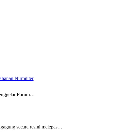
hanan Nirmiliter
menggelar Forum…
agung secara resmi melepas…