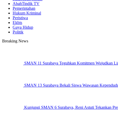
AbahTindik TV
Pemerintahan
Hukum Kriminal
Peristiwa
Ekbis
Gaya Hidup
Politik
Breaking News
SMAN 11 Surabaya Teguhkan Komitmen Wujudkan Li
SMAN 13 Surabaya Bekali Siswa Wawasan Kependud
Kunjungi SMAN 6 Surabaya, Reni Astuti Tekankan Prest