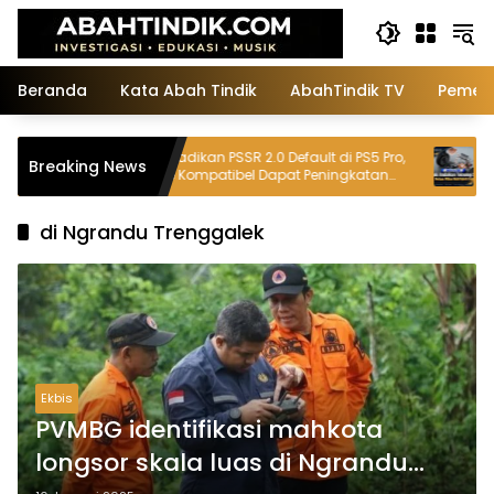
Langsung
ke
konten
Beranda
Kata Abah Tindik
AbahTindik TV
Pemeri
Sony Jadikan PSSR 2.0 Default di PS5 Pro,
Suzuki Anda
Breaking News
Game Kompatibel Dapat Peningkatan
Perluas Pili
Visual
di Ngrandu Trenggalek
Ekbis
PVMBG identifikasi mahkota
longsor skala luas di Ngrandu