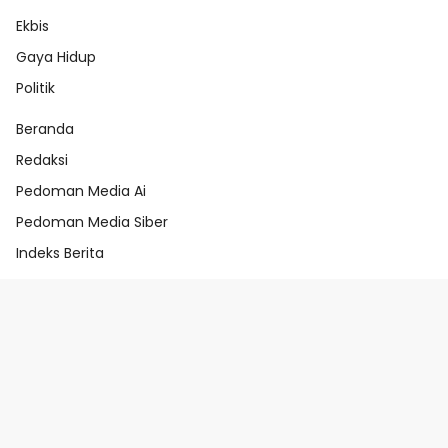
Ekbis
Gaya Hidup
Politik
Beranda
Redaksi
Pedoman Media Ai
Pedoman Media Siber
Indeks Berita
Beranda
Redaksi
Pedoman Media Ai
Pedoman Media Siber
Indeks Berita
@abahtindik.com 2025