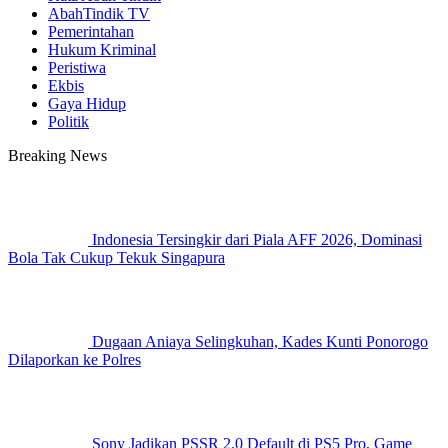
AbahTindik TV
Pemerintahan
Hukum Kriminal
Peristiwa
Ekbis
Gaya Hidup
Politik
Breaking News
Indonesia Tersingkir dari Piala AFF 2026, Dominasi
Bola Tak Cukup Tekuk Singapura
Dugaan Aniaya Selingkuhan, Kades Kunti Ponorogo
Dilaporkan ke Polres
Sony Jadikan PSSR 2.0 Default di PS5 Pro, Game