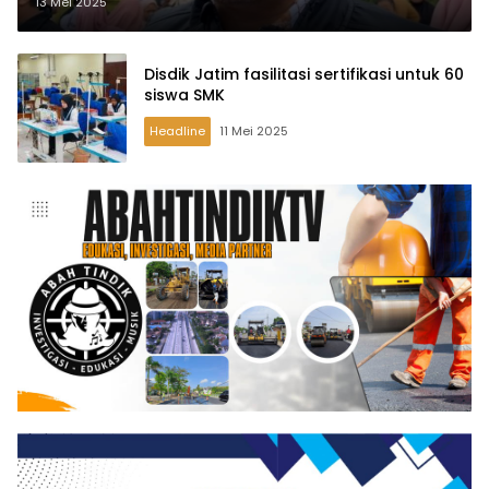
larangan wisuda
13 Mei 2025
Disdik Jatim fasilitasi sertifikasi untuk 60
siswa SMK
Headline
11 Mei 2025