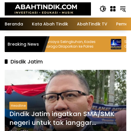
Langsung
ke
konten
Beranda
Kata Abah Tindik
AbahTindik TV
Pemeri
Dugaan Aniaya Selingkuhan, Kades
Sony Jadikan PS
Breaking News
Kunti Ponorogo Dilaporkan ke Polres
Game Kompatib
Visual
Disdik Jatim
Headline
Dindik Jatim ingatkan SMA/SMK
negeri untuk tak langgar