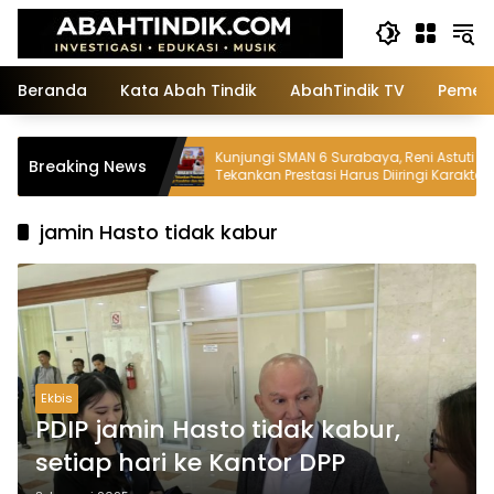
Langsung
ke
konten
Beranda
Kata Abah Tindik
AbahTindik TV
Pemeri
a
Kunjungi SMAN 6 Surabaya, Reni Astuti
Breaking News
Tekankan Prestasi Harus Diiringi Karakter
dan Adab
jamin Hasto tidak kabur
Ekbis
PDIP jamin Hasto tidak kabur,
setiap hari ke Kantor DPP