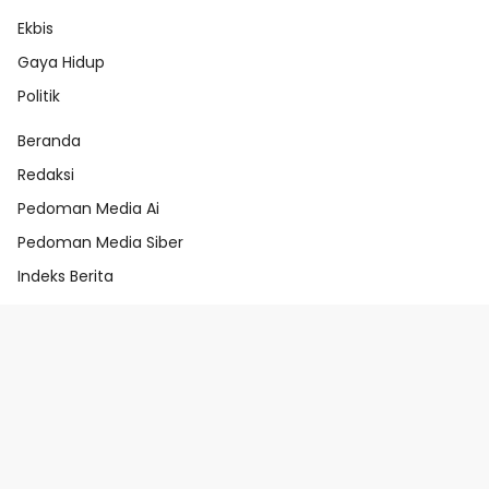
Ekbis
Gaya Hidup
Politik
Beranda
Redaksi
Pedoman Media Ai
Pedoman Media Siber
Indeks Berita
Beranda
Redaksi
Pedoman Media Ai
Pedoman Media Siber
Indeks Berita
@abahtindik.com 2025