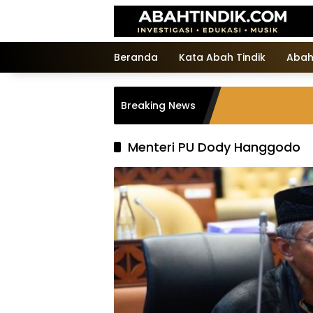
Langsung
ke
konten
Beranda
Kata Abah Tindik
Abah
Breaking News
Menteri PU Dody Hanggodo