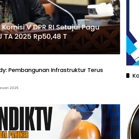
Komisi V DPR RI Setujui Pagu
U TA 2025 Rp50,48 T
dy: Pembangunan Infrastruktur Terus
K
bruari 2025