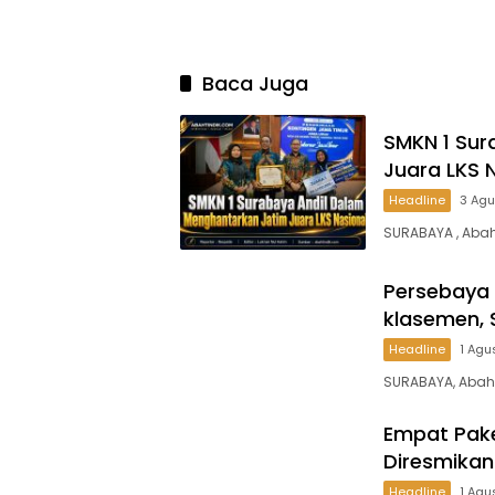
Baca Juga
SMKN 1 Sur
Juara LKS 
Headline
3 Ag
SURABAYA , Abah
Persebaya
klasemen, 
Headline
1 Agu
SURABAYA, Abaht
Empat Pake
Diresmikan
Headline
1 Agu