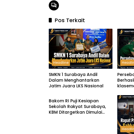
Pos Terkait
Headline
Headli
SMKN 1 Surabaya Andil
Perseb
Dalam Menghantarkan
Berhas
Jatim Juara LKS Nasional
klaseme
Headline
B Piala
Bakom RI Puji Kesiapan
Sekolah Rakyat Surabaya,
KBM Ditargetkan Dimulai
Agustus 2026
Headli