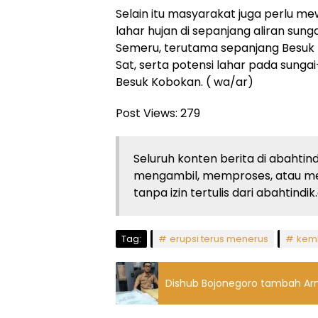
Selain itu masyarakat juga perlu m
lahar hujan di sepanjang aliran su
Semeru, terutama sepanjang Besuk 
Sat, serta potensi lahar pada sunga
Besuk Kobokan. ( wa/ar)
Post Views:
279
Seluruh konten berita di abahtind
mengambil, memproses, atau m
tanpa izin tertulis dari abahtindi
Tag:
erupsi terus menerus
kem
Dishub Bojonegoro tambah Arm