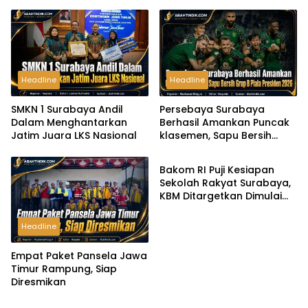
Headline
Headline
SMKN 1 Surabaya Andil
Persebaya Surabaya
Dalam Menghantarkan
Berhasil Amankan Puncak
Jatim Juara LKS Nasional
klasemen, Sapu Bersih
Headline
Grup B Piala Presiden 2026
Bakom RI Puji Kesiapan
Sekolah Rakyat Surabaya,
KBM Ditargetkan Dimulai
Agustus 2026
Headline
Empat Paket Pansela Jawa
Timur Rampung, Siap
Diresmikan
Headline
Headline