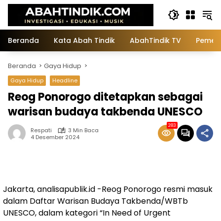
Langsung
ke
konten
Beranda
Kata Abah Tindik
AbahTindik TV
Pemeri
Beranda
Gaya Hidup
Gaya Hidup
Headline
Reog Ponorogo ditetapkan sebagai
warisan budaya takbenda UNESCO
283
Respati
3 Min Baca
4 Desember 2024
Jakarta, analisapublik.id -Reog Ponorogo resmi masuk
dalam Daftar Warisan Budaya Takbenda/WBTb
UNESCO, dalam kategori “In Need of Urgent