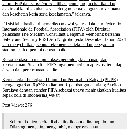
lampu FoP dan
score board
, utilitas penunjang, mekanikal dan
elektrikal kami lakukan sesuai dengan penyelenggaraan keamanan
dan kesehatan kerja serta keselamatan,” jelasnya.
Di sisi lain, hasil dari pemeriksaan awal yang dilakukan Federation
Internationale de Football Association (FIFA) oleh Direktur
pelaksana The Stadium Consultant Benjamin Veenbrink bersama
Safety and Security PSSI Adi Nugroho pada Desember Tahun 2024
lalu menyebutkan, semua rekomendasi teknis dan persyaratan
stadion telah dipenuhi dengan baik.
Rekomendasi itu meliputi akses penonton, keamanan, dan
kenyamanan. Selain itu, FIFA juga memberikan apresiasi terhadap
desain dan perencanaan stadion.
Kementerian Pekerjaan Umum dan Perumahan Rakyat (PUPR)
menganggarkan Rp292 miliar untuk pembangunan ulang Stadion
Surajaya dengan standar FIFA sebagai upaya meningkatkan kualitas
sepak bola di Indonesia.( wa/ar)
Post Views:
276
Seluruh konten berita di abahtindik.com dilindungi hukum.
Dilarang menyalin, mengambil, memproses, atau