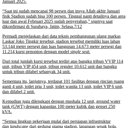
Januari 2025.
“Saat ini sudah mencapai 98 persen dan insya Allah akhir Januari
fisik Stadion sudah bisa 100 persen. Tinggal nanti detailnya dan area
luar dan awal Februari 2025 sudah penyerahan,” ujarnya saat
dikonfirmasi di Surabaya, Jatim, Selasa.7/12
Permadi menjelaskan dari data teknis pembangunan ulang markas
Laskar Joko Tingkir tersebut, stadion tersebut memiliki luas lahan
53.144 meter persegi dan luas bangunan 14.673 meter persegi dan
11.214 kursi penonton dengan model
single seat
.
Dari total jumlah kursi tersebut terdiri atas bangku tribun VVIP 114
unit, tribun VIP 454 unit, tribun reguler 10.612 unit dan bangku
untuk tribun difabel sebanyak 34 unit.
Sementara itu, lanjutnya, terdapat 101 fasilitas dengan rincian ruang
ganti 4 unit, toilet pria 3 unit, toilet wanita 13 unit, toilet VIP 6 unit,
dan difabel 2 unit.
Kemudian juga dilengkapi dengan mushala 12 unit, ground water
tank (GWT) dengan kapasitas 100 meter kubik dan genset 250
kVA.
“Semua lingkup pekerjaan mulai dari persiapan infrastruktur
dan
landscape
dari gedung utama stadion, lapangan sepak bola,