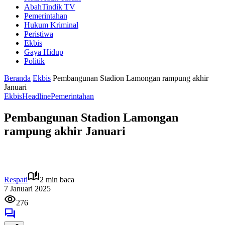
AbahTindik TV
Pemerintahan
Hukum Kriminal
Peristiwa
Ekbis
Gaya Hidup
Politik
Beranda
Ekbis
Pembangunan Stadion Lamongan rampung akhir
Januari
Ekbis
Headline
Pemerintahan
Pembangunan Stadion Lamongan
rampung akhir Januari
Respati
2 min baca
7 Januari 2025
276