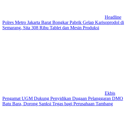
Headline
Polres Metro Jakarta Barat Bongkar Pabrik Gelap Karisoprodol di
Semarang, Sita 308 Ribu Tablet dan Mesin Produksi
Ekbis
Pengamat UGM Dukung Penyidikan Dugaan Pelanggaran DMO
Batu Bara, Dorong Sanksi Tegas bagi Perusahaan Tambang