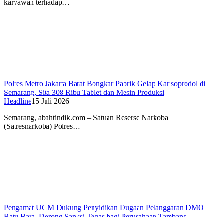
karyawan terhadap…
Polres Metro Jakarta Barat Bongkar Pabrik Gelap Karisoprodol di
Semarang, Sita 308 Ribu Tablet dan Mesin Produksi
Headline
15 Juli 2026
Semarang, abahtindik.com – Satuan Reserse Narkoba
(Satresnarkoba) Polres…
Pengamat UGM Dukung Penyidikan Dugaan Pelanggaran DMO
Batu Bara, Dorong Sanksi Tegas bagi Perusahaan Tambang