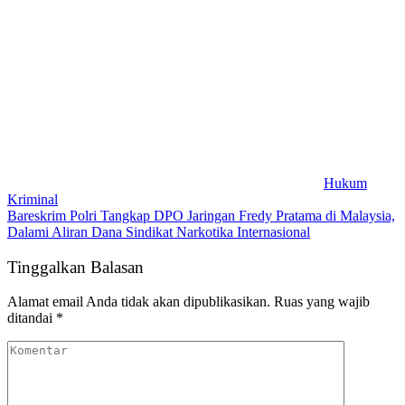
Hukum
Kriminal
Bareskrim Polri Tangkap DPO Jaringan Fredy Pratama di Malaysia,
Dalami Aliran Dana Sindikat Narkotika Internasional
Tinggalkan Balasan
Alamat email Anda tidak akan dipublikasikan.
Ruas yang wajib
ditandai
*