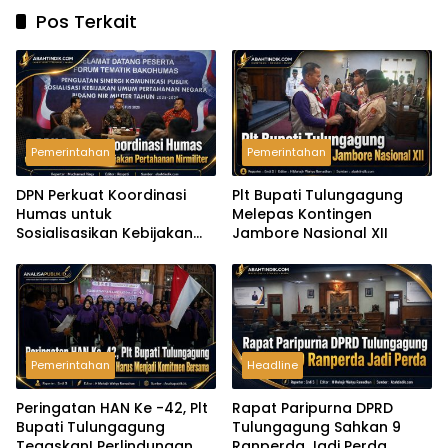
Pos Terkait
Pemerintahan
Pemerintahan
DPN Perkuat Koordinasi
Plt Bupati Tulungagung
Humas untuk
Melepas Kontingen
Sosialisasikan Kebijakan
Jambore Nasional XII
Pertahanan Nirmiliter
Pemerintahan
Headline
Peringatan HAN Ke -42, Plt
Rapat Paripurna DPRD
Bupati Tulungagung
Tulungagung Sahkan 9
Tegaskan! Perlindungan
Ranperda Jadi Perda