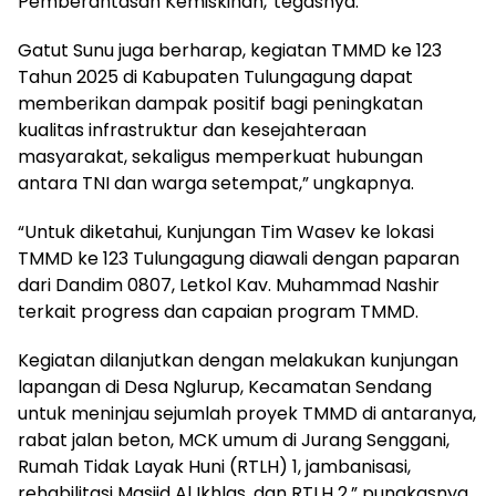
Pemberantasan Kemiskinan,”tegasnya.
Gatut Sunu juga berharap, kegiatan TMMD ke 123
Tahun 2025 di Kabupaten Tulungagung dapat
memberikan dampak positif bagi peningkatan
kualitas infrastruktur dan kesejahteraan
masyarakat, sekaligus memperkuat hubungan
antara TNI dan warga setempat,” ungkapnya.
“Untuk diketahui, Kunjungan Tim Wasev ke lokasi
TMMD ke 123 Tulungagung diawali dengan paparan
dari Dandim 0807, Letkol Kav. Muhammad Nashir
terkait progress dan capaian program TMMD.
Kegiatan dilanjutkan dengan melakukan kunjungan
lapangan di Desa Nglurup, Kecamatan Sendang
untuk meninjau sejumlah proyek TMMD di antaranya,
rabat jalan beton, MCK umum di Jurang Senggani,
Rumah Tidak Layak Huni (RTLH) 1, jambanisasi,
rehabilitasi Masjid Al Ikhlas, dan RTLH 2,” pungkasnya.