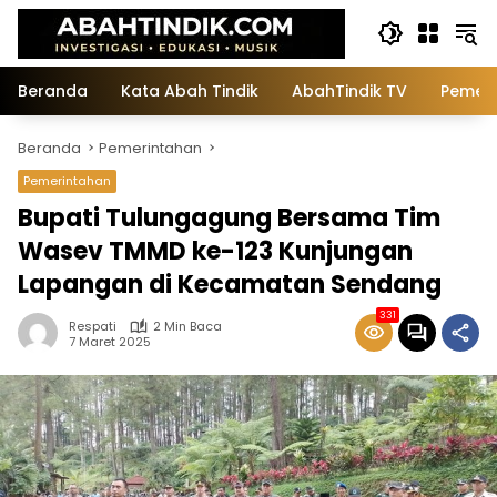
Langsung
ke
konten
Beranda
Kata Abah Tindik
AbahTindik TV
Pemeri
Beranda
Pemerintahan
Pemerintahan
Bupati Tulungagung Bersama Tim
Wasev TMMD ke-123 Kunjungan
Lapangan di Kecamatan Sendang
331
Respati
2 Min Baca
7 Maret 2025