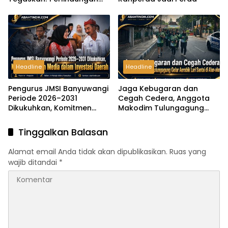
Anak Harus Menjadi
Komitmen Bersama
Headline
Headline
Pengurus JMSI Banyuwangi
Jaga Kebugaran dan
Periode 2026–2031
Cegah Cedera, Anggota
Dikukuhkan, Komitmen
Makodim Tulungagung
Peran Media dalam
Gelar Aerobik Lari Santai di
Investasi Daerah
Alun-alun
Tinggalkan Balasan
Alamat email Anda tidak akan dipublikasikan.
Ruas yang
wajib ditandai
*