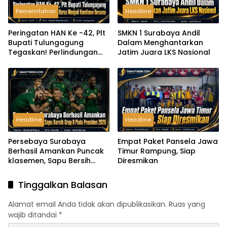
Pemerintahan
Headline
Peringatan HAN Ke -42, Plt
SMKN 1 Surabaya Andil
Bupati Tulungagung
Dalam Menghantarkan
Tegaskan! Perlindungan
Jatim Juara LKS Nasional
Anak Harus Menjadi
Komitmen Bersama
Headline
Headline
Persebaya Surabaya
Empat Paket Pansela Jawa
Berhasil Amankan Puncak
Timur Rampung, Siap
klasemen, Sapu Bersih
Diresmikan
Grup B Piala Presiden 2026
Tinggalkan Balasan
Alamat email Anda tidak akan dipublikasikan.
Ruas yang
wajib ditandai
*