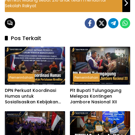
Pemkot Malang sebut 210 anak telah mendaftar
Sekolah Rakyat
Pos Terkait
Pemerintahan
Pemerintahan
DPN Perkuat Koordinasi
Plt Bupati Tulungagung
Humas untuk
Melepas Kontingen
Sosialisasikan Kebijakan
Jambore Nasional XII
Pertahanan Nirmiliter