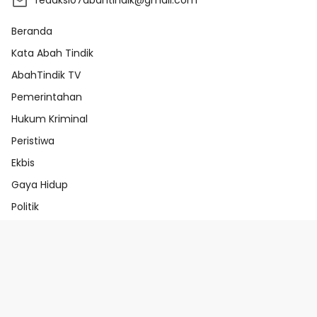
redaksi07abahtindik@gmail.com
Beranda
Kata Abah Tindik
AbahTindik TV
Pemerintahan
Hukum Kriminal
Peristiwa
Ekbis
Gaya Hidup
Politik
Beranda
Redaksi
Pedoman Media Ai
Pedoman Media Siber