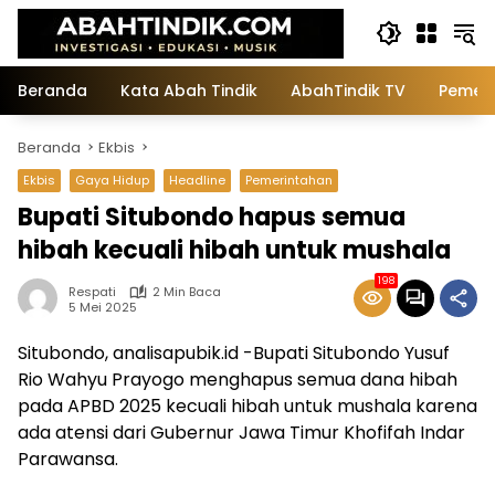
Langsung
ke
konten
Beranda
Kata Abah Tindik
AbahTindik TV
Pemeri
Beranda
Ekbis
Ekbis
Gaya Hidup
Headline
Pemerintahan
Bupati Situbondo hapus semua
hibah kecuali hibah untuk mushala
198
Respati
2 Min Baca
5 Mei 2025
Situbondo, analisapubik.id -Bupati Situbondo Yusuf
Rio Wahyu Prayogo menghapus semua dana hibah
pada APBD 2025 kecuali hibah untuk mushala karena
ada atensi dari Gubernur Jawa Timur Khofifah Indar
Parawansa.