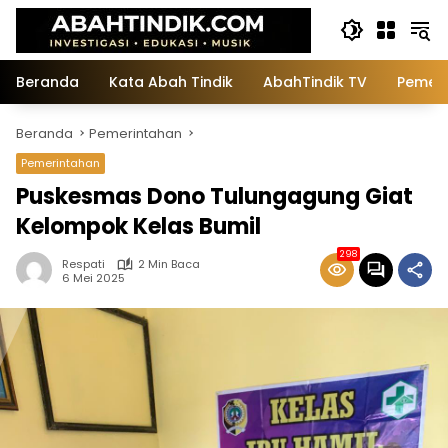
Langsung
ke
konten
Beranda
Kata Abah Tindik
AbahTindik TV
Pemeri
Beranda
Pemerintahan
Pemerintahan
Puskesmas Dono Tulungagung Giat
Kelompok Kelas Bumil
298
Respati
2 Min Baca
6 Mei 2025