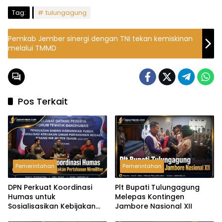
Tag:
tulungagung
Pemkab Jember sinergi dengan TNI tekan kemiskinan
melalui TMMD
Pos Terkait
Pemerintahan
Pemerintahan
DPN Perkuat Koordinasi
Plt Bupati Tulungagung
Humas untuk
Melepas Kontingen
Sosialisasikan Kebijakan
Jambore Nasional XII
Pertahanan Nirmiliter