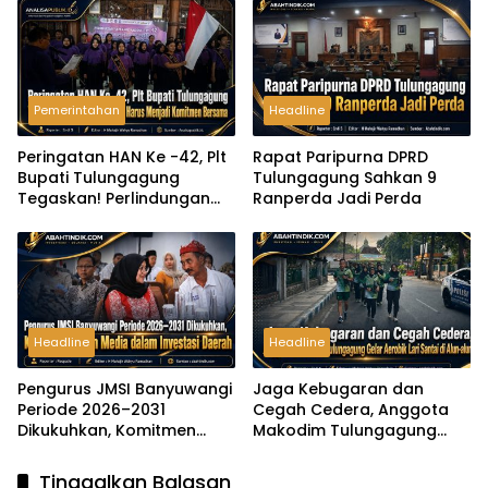
Pemerintahan
Headline
Peringatan HAN Ke -42, Plt
Rapat Paripurna DPRD
Bupati Tulungagung
Tulungagung Sahkan 9
Tegaskan! Perlindungan
Ranperda Jadi Perda
Anak Harus Menjadi
Komitmen Bersama
Headline
Headline
Pengurus JMSI Banyuwangi
Jaga Kebugaran dan
Periode 2026–2031
Cegah Cedera, Anggota
Dikukuhkan, Komitmen
Makodim Tulungagung
Peran Media dalam
Gelar Aerobik Lari Santai di
Investasi Daerah
Alun-alun
Tinggalkan Balasan