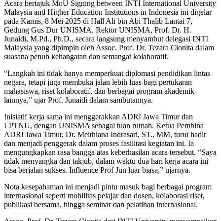
Acara bertajuk MoU Signing between INTI International University
Malaysia and Higher Education Institutions in Indonesia ini digelar
pada Kamis, 8 Mei 2025 di Hall Ali bin Abi Thalib Lantai 7,
Gedung Gus Dur UNISMA. Rektor UNISMA, Prof. Dr. H.
Junaidi, M.Pd., Ph.D., secara langsung menyambut delegasi INTI
Malaysia yang dipimpin oleh Assoc. Prof. Dr. Tezara Cionita dalam
suasana penuh kehangatan dan semangat kolaboratif.
“Langkah ini tidak hanya memperkuat diplomasi pendidikan lintas
negara, tetapi juga membuka jalan lebih luas bagi pertukaran
mahasiswa, riset kolaboratif, dan berbagai program akademik
lainnya,” ujar Prof. Junaidi dalam sambutannya.
Inisiatif kerja sama ini menggerakkan ADRI Jawa Timur dan
LPTNU, dengan UNISMA sebagai tuan rumah. Ketua Pembina
ADRI Jawa Timur, Dr. Meithiana Indrasari, ST., MM, turut hadir
dan menjadi penggerak dalam proses fasilitasi kegiatan ini. Ia
mengungkapkan rasa bangga atas keberhasilan acara tersebut. “Saya
tidak menyangka dan takjub, dalam waktu dua hari kerja acara ini
bisa berjalan sukses. Influence Prof Jun luar biasa,” ujarnya.
Nota kesepahaman ini menjadi pintu masuk bagi berbagai program
internasional seperti mobilitas pelajar dan dosen, kolaborasi riset,
publikasi bersama, hingga seminar dan pelatihan internasional.