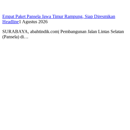
Empat Paket Pansela Jawa Timur Rampung, Siap Diresmikan
Headline
1 Agustus 2026
SURABAYA, abahtindik.com| Pembangunan Jalan Lintas Selatan
(Pansela) di…