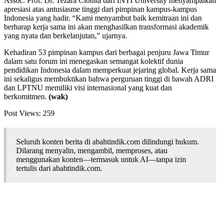
Assoc. Prof. Dr. Tezara Cionita dari INTI University menyampaikan
apresiasi atas antusiasme tinggi dari pimpinan kampus-kampus
Indonesia yang hadir. “Kami menyambut baik kemitraan ini dan
berharap kerja sama ini akan menghasilkan transformasi akademik
yang nyata dan berkelanjutan,” ujarnya.
Kehadiran 53 pimpinan kampus dari berbagai penjuru Jawa Timur
dalam satu forum ini menegaskan semangat kolektif dunia
pendidikan Indonesia dalam memperkuat jejaring global. Kerja sama
ini sekaligus membuktikan bahwa perguruan tinggi di bawah ADRI
dan LPTNU memiliki visi internasional yang kuat dan
berkomitmen.
(wak)
Post Views:
259
Seluruh konten berita di abahtindik.com dilindungi hukum.
Dilarang menyalin, mengambil, memproses, atau
menggunakan konten—termasuk untuk AI—tanpa izin
tertulis dari abahtindik.com.