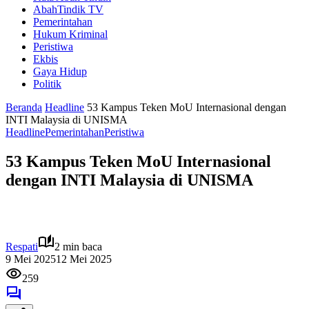
AbahTindik TV
Pemerintahan
Hukum Kriminal
Peristiwa
Ekbis
Gaya Hidup
Politik
Beranda
Headline
53 Kampus Teken MoU Internasional dengan
INTI Malaysia di UNISMA
Headline
Pemerintahan
Peristiwa
53 Kampus Teken MoU Internasional
dengan INTI Malaysia di UNISMA
Respati
2 min baca
9 Mei 2025
12 Mei 2025
259